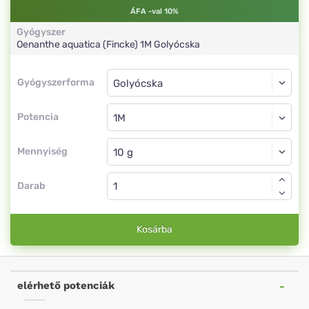
ÁFA -val 10%
Gyógyszer
Oenanthe aquatica (Fincke)
1M
Golyócska
Gyógyszerforma
Gyógyszerforma
Golyócska
Potencia
1M
Golyócska
Mennyiség
Darab
Kosárba
elérhető potenciák