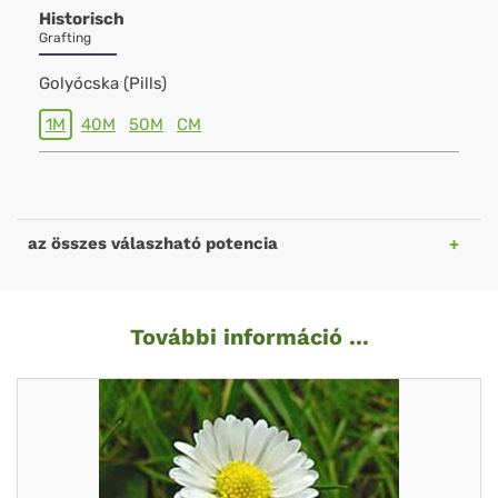
Historisch
Grafting
Golyócska (Pills)
1M
40M
50M
CM
az összes válaszható potencia
További információ ...