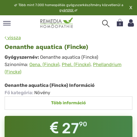
🌿
Több mint 7.000 homeopátiás gyógyszerkészítmény közvetlenül a
X
gyártótól
🌿
0
pand
vissza
elv
Oenanthe aquatica (Fincke)
pand
Oenanthe
Gyógyszernév:
Oenanthe aquatica (Fincke)
op
Szinoníma:
Oena. (Fincke)
,
Phel. (Fincke)
,
Phellandrium
aquatica
pand
(Fincke)
meopátia
(Fincke)
pand
Oenanthe aquatica (Fincke) Információ
lgáltatás
Fő kategória
:
Növény
pand
Több információ
lunk
27
90