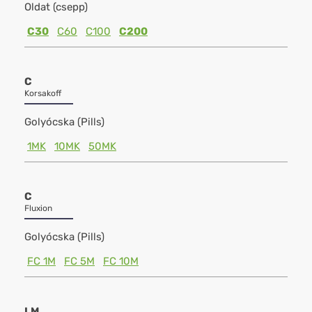
Oldat (csepp)
C30
C60
C100
C200
C
Korsakoff
Golyócska (Pills)
1MK
10MK
50MK
C
Fluxion
Golyócska (Pills)
FC 1M
FC 5M
FC 10M
LM