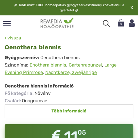
🌿
Több mint 7.000 homeopátiás gyógyszerkészítmény közvetlenül a
X
gyártótól
🌿
0
pand
vissza
elv
Oenothera biennis
pand
Oenothera
Gyógyszernév:
Oenothera biennis
op
Szinoníma:
Enothera biennis
,
Gartenrapunzel
,
Large
biennis
pand
Evening Primrose
,
Nachtkerze, zweijährige
meopátia
pand
Oenothera biennis Információ
lgáltatás
Fő kategória
:
Növény
pand
Család
:
Onagraceae
lunk
Több információ
11
05