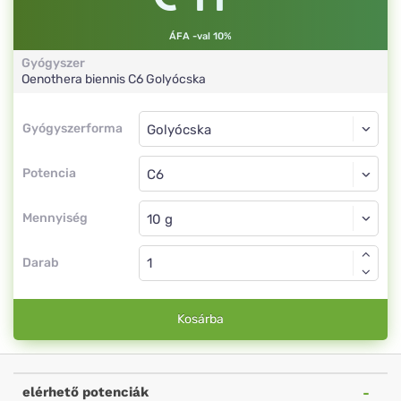
ÁFA -val 10%
Gyógyszer
Oenothera biennis
C6
Golyócska
Gyógyszerforma
Gyógyszerforma
Golyócska
Potencia
C6
Golyócska
Mennyiség
Darab
Kosárba
elérhető potenciák