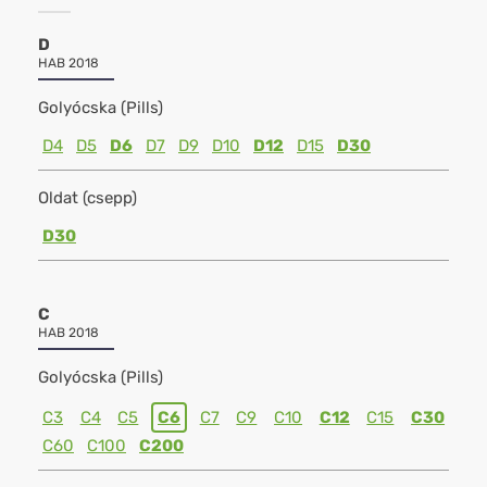
D
HAB 2018
Golyócska (Pills)
D4
D5
D6
D7
D9
D10
D12
D15
D30
Oldat (csepp)
D30
C
HAB 2018
Golyócska (Pills)
C3
C4
C5
C6
C7
C9
C10
C12
C15
C30
C60
C100
C200