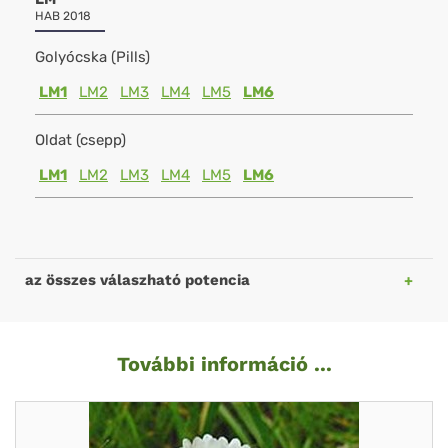
HAB 2018
Golyócska (Pills)
LM1
LM2
LM3
LM4
LM5
LM6
Oldat (csepp)
LM1
LM2
LM3
LM4
LM5
LM6
az összes válaszható potencia
További információ ...