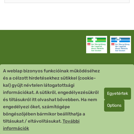
A weblap bizonyos funkcióinak működéséhez
Vevőszolgálat
és a célzott hirdetésekhez sütikkel (cookie-
kal) gyűjt névtelen látogatottsági
Quick Links
információkat. A sütikről, engedélyezésükről
Egyetértek
és tiltásukról itt olvashat bővebben. Ha nem
Fizetési mód
Options
engedélyezi őket, számítógépe
böngészőjében bármikor beállíthatja a
Copyright © 2026 Team Santé Salvator Apotheke
tiltásukat / eltávolításukat.
További
Remedia Homöopathie GmbH GMP zertifizierter Arzneihersteller
információk