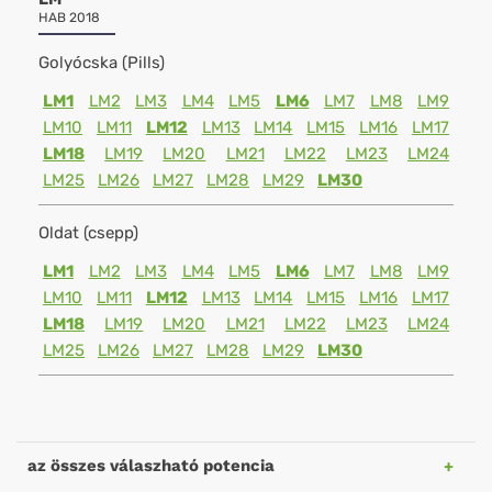
HAB 2018
Golyócska (Pills)
LM1
LM2
LM3
LM4
LM5
LM6
LM7
LM8
LM9
LM10
LM11
LM12
LM13
LM14
LM15
LM16
LM17
LM18
LM19
LM20
LM21
LM22
LM23
LM24
LM25
LM26
LM27
LM28
LM29
LM30
Oldat (csepp)
LM1
LM2
LM3
LM4
LM5
LM6
LM7
LM8
LM9
LM10
LM11
LM12
LM13
LM14
LM15
LM16
LM17
LM18
LM19
LM20
LM21
LM22
LM23
LM24
LM25
LM26
LM27
LM28
LM29
LM30
az összes válaszható potencia