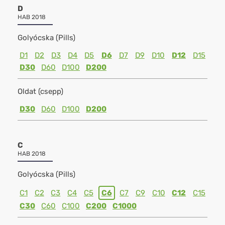
D
HAB 2018
Golyócska (Pills)
D1
D2
D3
D4
D5
D6
D7
D9
D10
D12
D15
D30
D60
D100
D200
Oldat (csepp)
D30
D60
D100
D200
C
HAB 2018
Golyócska (Pills)
C1
C2
C3
C4
C5
C6
C7
C9
C10
C12
C15
C30
C60
C100
C200
C1000