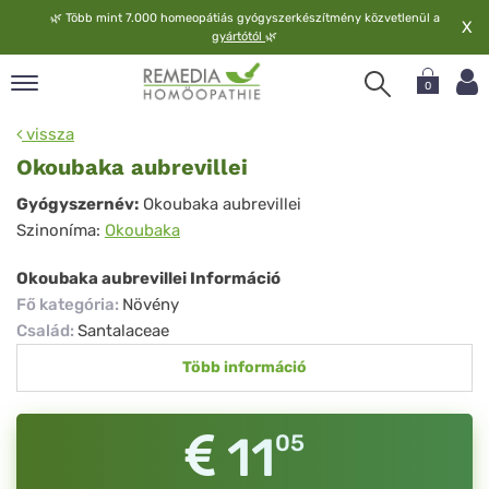
🌿
Több mint 7.000 homeopátiás gyógyszerkészítmény közvetlenül a
X
gyártótól
🌿
0
pand
vissza
elv
Okoubaka aubrevillei
pand
Okoubaka
Gyógyszernév:
Okoubaka aubrevillei
op
Szinoníma:
Okoubaka
aubrevillei
pand
meopátia
Okoubaka aubrevillei Információ
pand
Fő kategória
:
Növény
lgáltatás
Család
:
Santalaceae
pand
Több információ
lunk
11
05