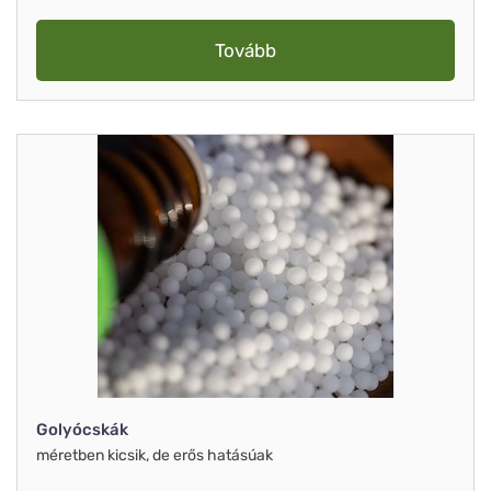
Tovább
Golyócskák
méretben kicsik, de erős hatásúak