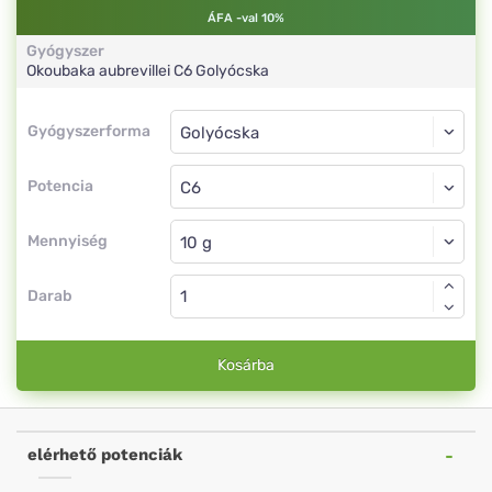
ÁFA -val 10%
Gyógyszer
Okoubaka aubrevillei
C6
Golyócska
Gyógyszerforma
Gyógyszerforma
Golyócska
Potencia
C6
Golyócska
Mennyiség
Darab
Kosárba
elérhető potenciák