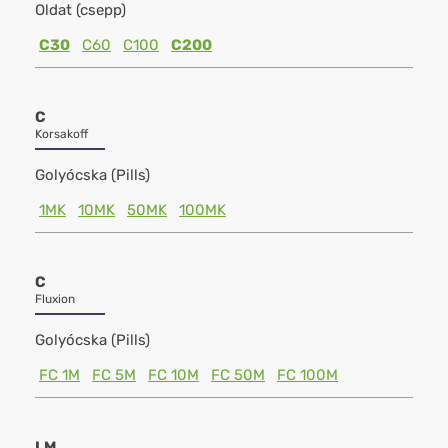
Oldat (csepp)
C30
C60
C100
C200
C
Korsakoff
Golyócska (Pills)
1MK
10MK
50MK
100MK
C
Fluxion
Golyócska (Pills)
FC 1M
FC 5M
FC 10M
FC 50M
FC 100M
LM