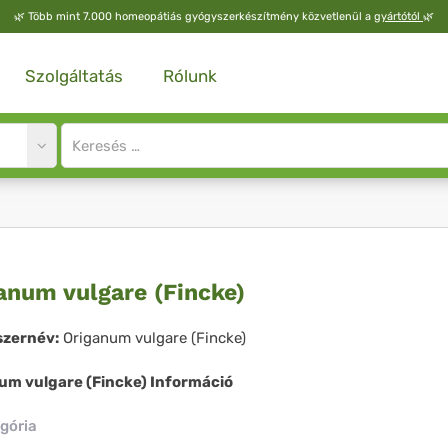
🌿
Több mint 7.000 homeopátiás gyógyszerkészítmény közvetlenül a
gyártótól
🌿
Szolgáltatás
Rólunk
Site
search
input
iganum
anum vulgare (Fincke)
gare
zernév:
Origanum vulgare (Fincke)
ncke)
um vulgare (Fincke) Információ
gória