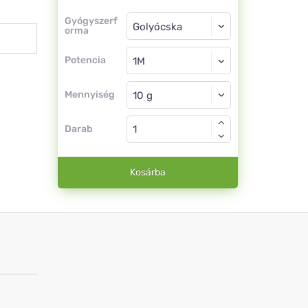
Gyógyszerforma
Gyógyszerf
orma
Golyócska
Potencia
1M
Golyócska
Mennyiség
Darab
Kosárba