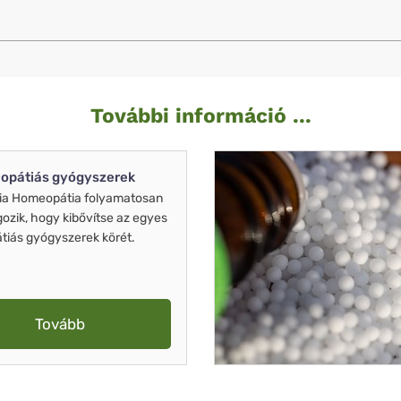
További információ ...
opátiás gyógyszerek
ia Homeopátia folyamatosan
gozik, hogy kibővítse az egyes
iás gyógyszerek körét.
Tovább