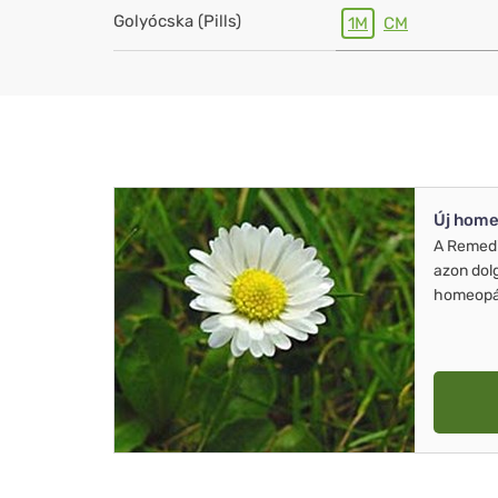
Golyócska (Pills)
1M
CM
Új home
A Remed
azon dol
homeopát