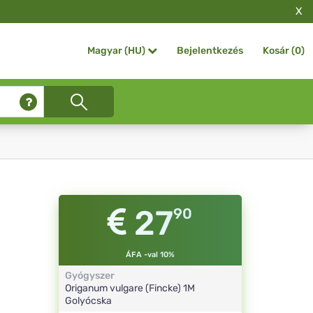
X
Bejelentkezés
Kosár (
0
)
Magyar (HU)
27
90
ÁFA -val 10%
Gyógyszer
Origanum vulgare (Fincke)
1M
Golyócska