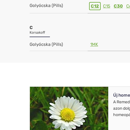
Golyócska (Pills)
C12
C15
C30
C
C
Korsakoff
Golyócska (Pills)
1MK
Új home
A Remed
azon dol
homeopát