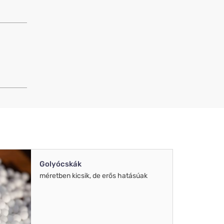
Golyócskák
méretben kicsik, de erős hatásúak