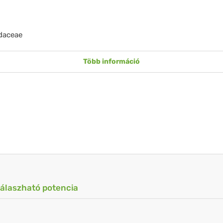
aceae
Több információ
válaszható potencia