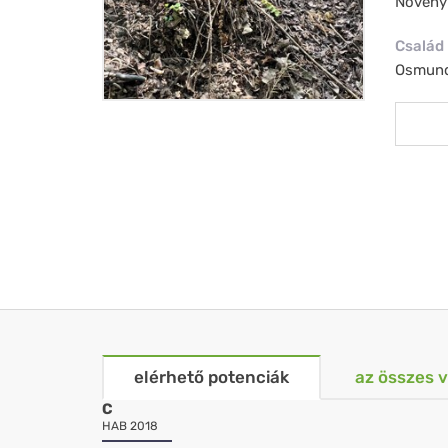
Növény
Család
Osmund
elérhető potenciák
az összes 
C
HAB 2018