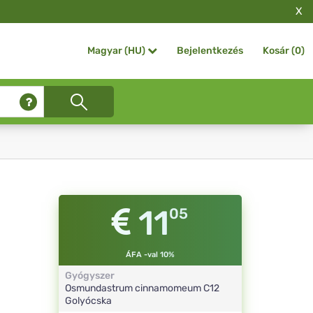
X
Bejelentkezés
Kosár (
0
)
Magyar (HU)
11
05
ÁFA -val 10%
Gyógyszer
Osmundastrum cinnamomeum
C12
Golyócska