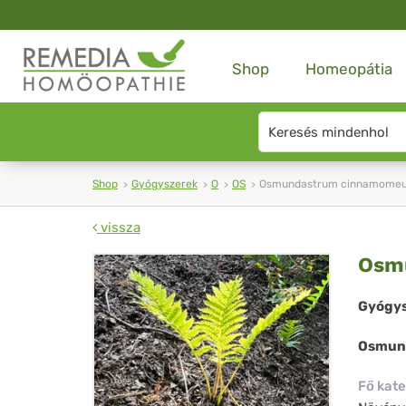
Shop
Homeopátia
Search
type
Shop
Gyógyszerek
O
OS
Osmundastrum cinnamome
vissza
Os
Osm
ci
Gyógys
Osmun
Fő kate