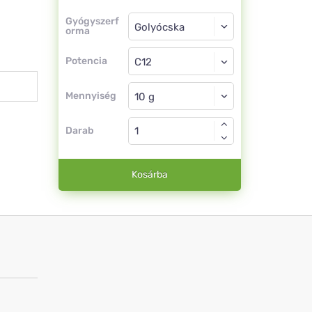
Gyógyszerforma
Gyógyszerf
orma
Golyócska
Potencia
C12
Golyócska
Mennyiség
Darab
Kosárba