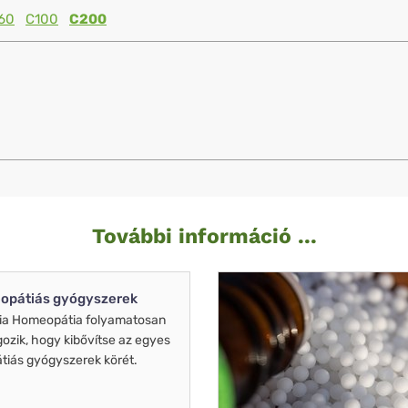
60
C100
C200
További információ ...
opátiás gyógyszerek
ia Homeopátia folyamatosan
gozik, hogy kibővítse az egyes
iás gyógyszerek körét.