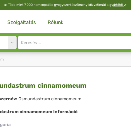
🌿
Több mint 7.000 homeopátiás gyógyszerkészítmény közvetlenül a
gyártótól
🌿
Szolgáltatás
Rólunk
Site
search
input
um
mundastrum
undastrum cinnamomeum
nnamomeum
zernév:
Osmundastrum cinnamomeum
dastrum cinnamomeum Információ
gória