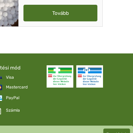
Tovább
etési mód
Visa
Mastercard
PayPal
Számla