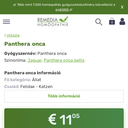
🌿
Több mint 7.000 homeopátiás gyógyszerkészítmény közvetlenül a
X
gyártótól
🌿
0
pand
vissza
elv
Panthera onca
pand
Panthera
Gyógyszernév:
Panthera onca
op
Szinoníma:
Jaguar
,
Panthera onca pellis
onca
pand
meopátia
Panthera onca Információ
pand
Fő kategória
:
Állat
lgáltatás
Család
:
Felidae - Katzen
pand
Több információ
lunk
11
05