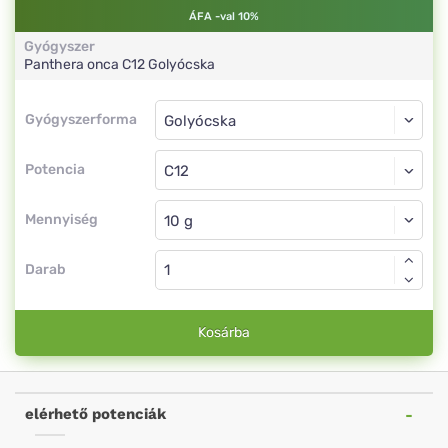
ÁFA -val 10%
Gyógyszer
Panthera onca
C12
Golyócska
Gyógyszerforma
Gyógyszerforma
Golyócska
Potencia
C12
Golyócska
Mennyiség
Darab
Kosárba
elérhető potenciák