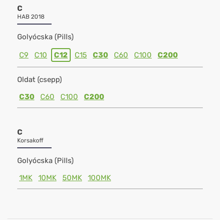
C
HAB 2018
Golyócska (Pills)
C9
C10
C12
C15
C30
C60
C100
C200
Oldat (csepp)
C30
C60
C100
C200
C
Korsakoff
Golyócska (Pills)
1MK
10MK
50MK
100MK