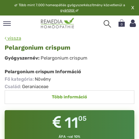
🌿
Több mint 7.000 homeopátiás gyógyszerkészítmény közvetlenül a
X
gyártótól
🌿
0
pand
vissza
elv
Pelargonium crispum
pand
Pelargonium
Gyógyszernév:
Pelargonium crispum
op
crispum
pand
Pelargonium crispum Információ
meopátia
Fő kategória
:
Növény
pand
Család
:
Geraniaceae
lgáltatás
Több információ
pand
lunk
11
05
ÁFA -val 10%