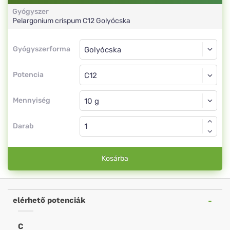
Gyógyszer
Pelargonium crispum
C12
Golyócska
Gyógyszerforma
Gyógyszerforma
Golyócska
Potencia
C12
Golyócska
Mennyiség
Darab
Kosárba
elérhető potenciák
C