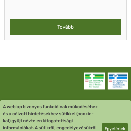
Tovább
A weblap bizonyos funkcióinak működéséhez
Vevőszolgálat
és a célzott hirdetésekhez sütikkel (cookie-
kal) gyűjt névtelen látogatottsági
Quick Links
információkat. A sütikről, engedélyezésükről
Egyetértek