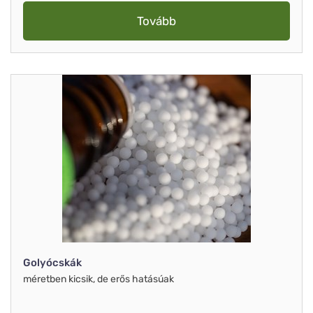
Tovább
Golyócskák
méretben kicsik, de erős hatásúak