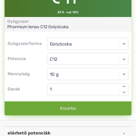
ÁFA -val 10%
Gyógyszer
Phormium tenax
C12
Golyócska
Gyógyszerforma
Gyógyszerforma
Golyócska
Potencia
C12
Golyócska
Mennyiség
Darab
Kosárba
elérhető potenciák