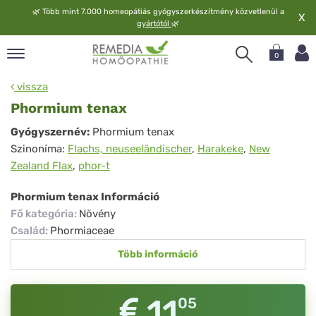
🌿
Több mint 7.000 homeopátiás gyógyszerkészítmény közvetlenül a
X
gyártótól
🌿
0
pand
vissza
elv
Phormium tenax
pand
Phormium
Gyógyszernév:
Phormium tenax
op
Szinoníma:
Flachs, neuseeländischer
,
Harakeke
,
New
tenax
pand
Zealand Flax
,
phor-t
meopátia
pand
Phormium tenax Információ
lgáltatás
Fő kategória
:
Növény
pand
Család
:
Phormiaceae
lunk
Több információ
11
05