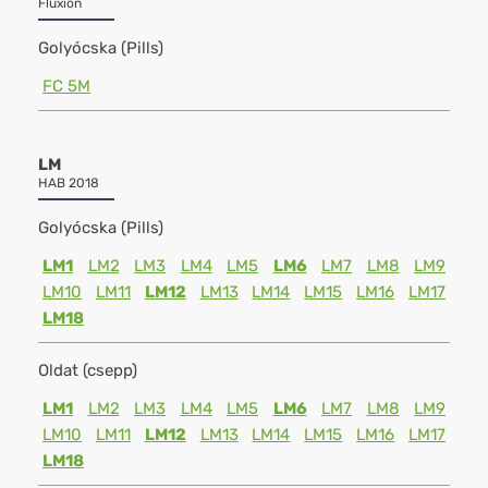
Fluxion
Golyócska (Pills)
FC 5M
LM
HAB 2018
Golyócska (Pills)
LM1
LM2
LM3
LM4
LM5
LM6
LM7
LM8
LM9
LM10
LM11
LM12
LM13
LM14
LM15
LM16
LM17
LM18
Oldat (csepp)
LM1
LM2
LM3
LM4
LM5
LM6
LM7
LM8
LM9
LM10
LM11
LM12
LM13
LM14
LM15
LM16
LM17
LM18