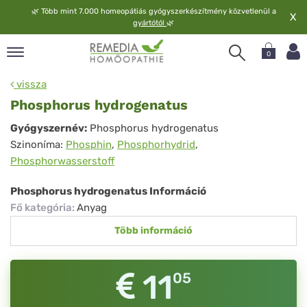
🌿
Több mint 7.000 homeopátiás gyógyszerkészítmény közvetlenül a
X
gyártótól
🌿
0
pand
vissza
elv
Phosphorus hydrogenatus
pand
Phosphorus
Gyógyszernév:
Phosphorus hydrogenatus
op
Szinoníma:
Phosphin
,
Phosphorhydrid
,
hydrogenatus
pand
Phosphorwasserstoff
meopátia
pand
Phosphorus hydrogenatus Információ
lgáltatás
Fő kategória
:
Anyag
pand
Több információ
lunk
11
05