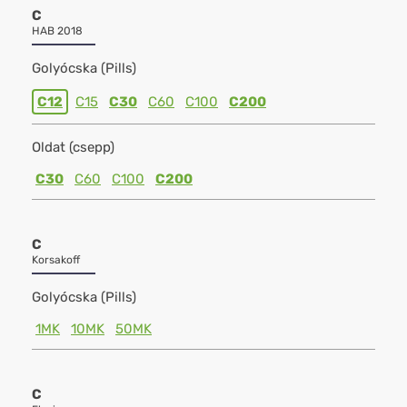
C
HAB 2018
Golyócska (Pills)
C12
C15
C30
C60
C100
C200
Oldat (csepp)
C30
C60
C100
C200
C
Korsakoff
Golyócska (Pills)
1MK
10MK
50MK
C