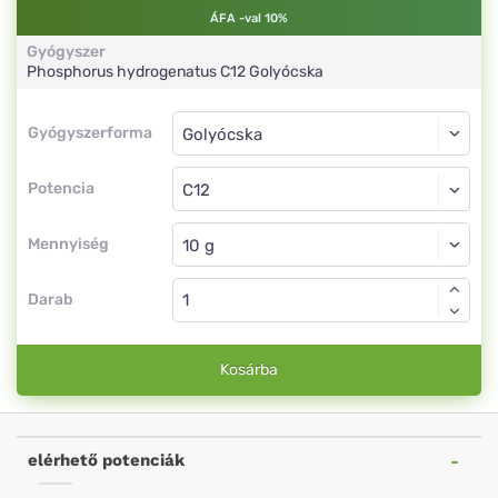
ÁFA -val 10%
Gyógyszer
Phosphorus hydrogenatus
C12
Golyócska
Gyógyszerforma
Gyógyszerforma
Golyócska
Potencia
C12
Golyócska
Mennyiség
Darab
Kosárba
elérhető potenciák