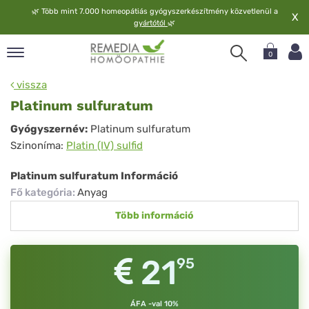
🌿
Több mint 7.000 homeopátiás gyógyszerkészítmény közvetlenül a
X
gyártótól
🌿
0
pand
vissza
elv
Platinum sulfuratum
pand
Platinum
Gyógyszernév:
Platinum sulfuratum
op
Szinoníma:
Platin (IV) sulfid
sulfuratum
pand
meopátia
Platinum sulfuratum Információ
pand
Fő kategória
:
Anyag
lgáltatás
Több információ
pand
lunk
21
95
ÁFA -val 10%