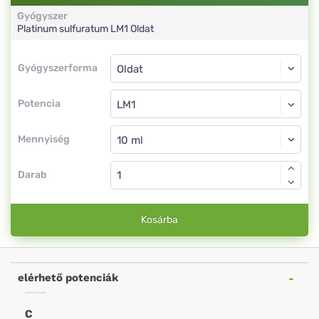
Gyógyszer
Platinum sulfuratum
LM1
Oldat
Gyógyszerforma
Gyógyszerforma
Oldat
Potencia
LM1
Oldat
Mennyiség
Darab
Kosárba
elérhető potenciák
C