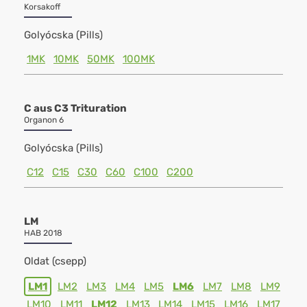
Korsakoff
Golyócska (Pills)
1MK
10MK
50MK
100MK
C aus C3 Trituration
Organon 6
Golyócska (Pills)
C12
C15
C30
C60
C100
C200
LM
HAB 2018
Oldat (csepp)
LM1
LM2
LM3
LM4
LM5
LM6
LM7
LM8
LM9
LM10
LM11
LM12
LM13
LM14
LM15
LM16
LM17