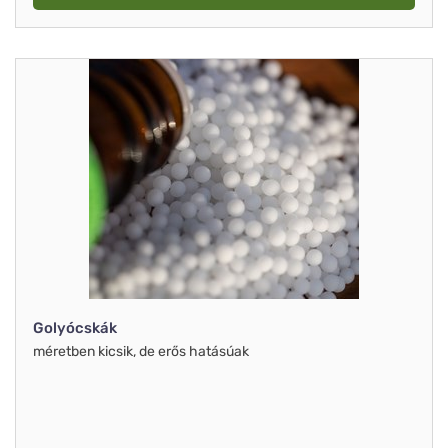
Golyócskák
méretben kicsik, de erős hatásúak