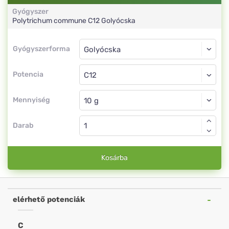
Gyógyszer
Polytrichum commune
C12
Golyócska
Gyógyszerforma
Gyógyszerforma
Golyócska
Potencia
C12
Golyócska
Mennyiség
Darab
Kosárba
elérhető potenciák
C