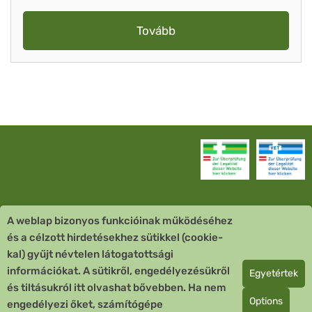
Tovább
A weblap bizonyos funkcióinak működéséhez
Vevőszolgálat
és a célzott hirdetésekhez sütikkel (cookie-
kal) gyűjt névtelen látogatottsági
Quick Links
információkat. A sütikről, engedélyezésükről
Egyetértek
és tiltásukról itt olvashat bővebben. Ha nem
Fizetési mód
Options
engedélyezi őket, számítógépe