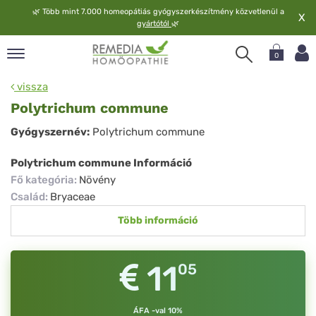
🌿
Több mint 7.000 homeopátiás gyógyszerkészítmény közvetlenül a
X
gyártótól
🌿
0
pand
vissza
elv
Polytrichum commune
pand
Polytrichum
Gyógyszernév:
Polytrichum commune
op
commune
pand
Polytrichum commune Információ
meopátia
Fő kategória
:
Növény
pand
Család
:
Bryaceae
lgáltatás
Több információ
pand
lunk
11
05
ÁFA -val 10%