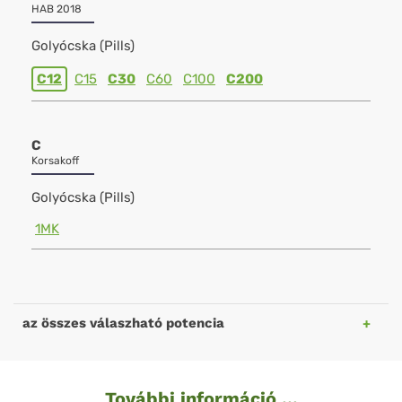
HAB 2018
Golyócska (Pills)
C12
C15
C30
C60
C100
C200
C
Korsakoff
Golyócska (Pills)
1MK
az összes válaszható potencia
További információ ...