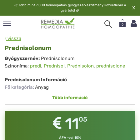
🌿
Több mint 7.000 homeopátiás gyógyszerkészítmény közvetlenül a
X
gyártótól
🌿
0
pand
vissza
elv
Prednisolonum
pand
Prednisolonum
Gyógyszernév:
Prednisolonum
op
Szinoníma:
predl
,
Prednisol
,
Prednisolon
,
prednisolone
pand
meopátia
Prednisolonum Információ
pand
Fő kategória
:
Anyag
lgáltatás
Több információ
pand
lunk
11
05
ÁFA -val 10%