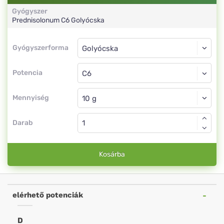
Gyógyszer
Prednisolonum
C6
Golyócska
Gyógyszerforma
Gyógyszerforma
Golyócska
Potencia
C6
Golyócska
Mennyiség
Darab
Kosárba
elérhető potenciák
D