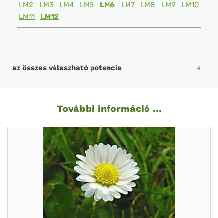
LM2
LM3
LM4
LM5
LM6
LM7
LM8
LM9
LM10
LM11
LM12
az összes válaszható potencia
További információ ...