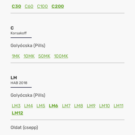
C30
C60
C100
C200
C
Korsakoff
Golyócska (Pills)
1MK
10MK
50MK
100MK
LM
HAB 2018
Golyócska (Pills)
LM3
LM4
LM5
LM6
LM7
LM8
LM9
LM10
LM11
LM12
Oldat (csepp)