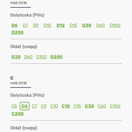
HAB 2018
Golyócska (Pills)
D6
D7
D9
D10
D12
D15
D30
D60
D100
D200
Oldat (csepp)
D30
D60
D100
D200
C
HAB 2018
Golyócska (Pills)
C5
C6
C7
C9
C10
C12
C15
C30
C60
C100
C200
Oldat (csepp)