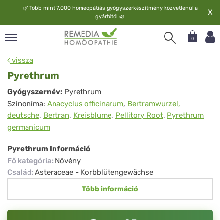
🌿
Több mint 7.000 homeopátiás gyógyszerkészítmény közvetlenül a
X
gyártótól
🌿
0
pand
vissza
elv
Pyrethrum
pand
Pyrethrum
Gyógyszernév:
Pyrethrum
op
Szinoníma:
Anacyclus officinarum
,
Bertramwurzel,
pand
deutsche
,
Bertran
,
Kreisblume
,
Pellitory Root
,
Pyrethrum
meopátia
germanicum
pand
lgáltatás
Pyrethrum Információ
pand
Fő kategória
:
Növény
lunk
Család
:
Asteraceae - Korbblütengewächse
Több információ