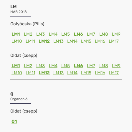
LM
HAB 2018
Golyócska (Pills)
LM1
LM2
LM3
LM4
LM5
LM6
LM7
LM8
LM9
LM10
LM11
LM12
LM13
LM14
LM15
LM16
LM17
Oldat (csepp)
LM1
LM2
LM3
LM4
LM5
LM6
LM7
LM8
LM9
LM10
LM11
LM12
LM13
LM14
LM15
LM16
LM17
Q
Organon 6
Oldat (csepp)
Q1