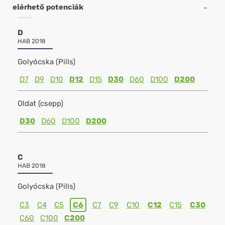
elérhető potenciák
D
HAB 2018
Golyócska (Pills)
D7
D9
D10
D12
D15
D30
D60
D100
D200
Oldat (csepp)
D30
D60
D100
D200
C
HAB 2018
Golyócska (Pills)
C3
C4
C5
C6
C7
C9
C10
C12
C15
C30
C60
C100
C200