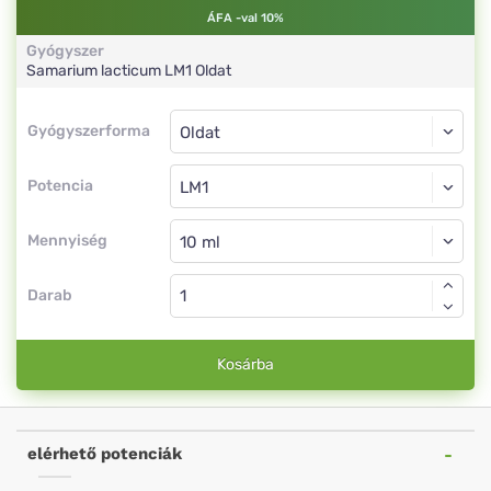
ÁFA -val 10%
Gyógyszer
Samarium lacticum
LM1
Oldat
Gyógyszerforma
Gyógyszerforma
Oldat
Potencia
LM1
Oldat
Mennyiség
Darab
Kosárba
elérhető potenciák