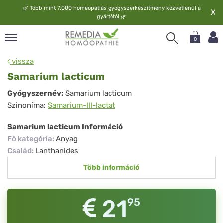
🌿
Több mint 7.000 homeopátiás gyógyszerkészítmény közvetlenül a
X
gyártótól
🌿
0
pand
vissza
elv
Samarium lacticum
pand
Samarium
Gyógyszernév:
Samarium lacticum
op
Szinoníma:
Samarium-III-lactat
lacticum
pand
meopátia
Samarium lacticum Információ
pand
Fő kategória
:
Anyag
lgáltatás
Család
:
Lanthanides
pand
Több információ
lunk
21
95