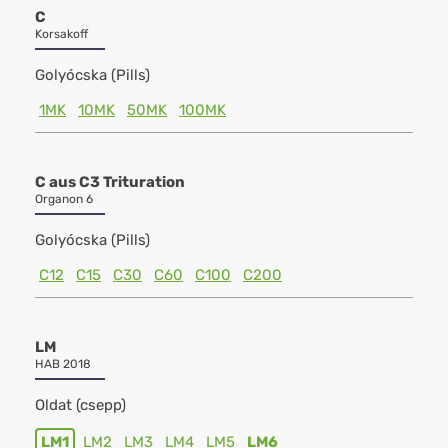
C
Korsakoff
Golyócska (Pills)
1MK
10MK
50MK
100MK
C aus C3 Trituration
Organon 6
Golyócska (Pills)
C12
C15
C30
C60
C100
C200
LM
HAB 2018
Oldat (csepp)
LM1
LM2
LM3
LM4
LM5
LM6