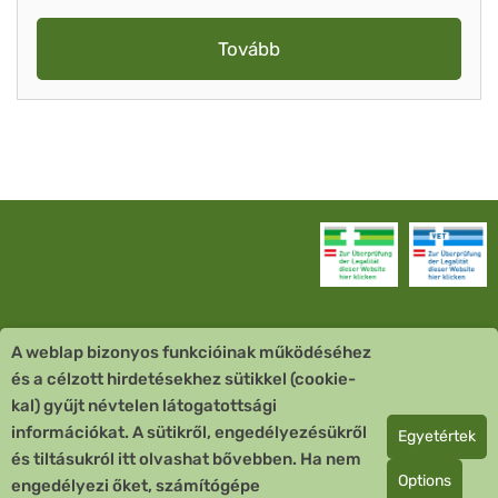
Tovább
A weblap bizonyos funkcióinak működéséhez
Vevőszolgálat
és a célzott hirdetésekhez sütikkel (cookie-
kal) gyűjt névtelen látogatottsági
Quick Links
információkat. A sütikről, engedélyezésükről
Egyetértek
és tiltásukról itt olvashat bővebben. Ha nem
Fizetési mód
Options
engedélyezi őket, számítógépe