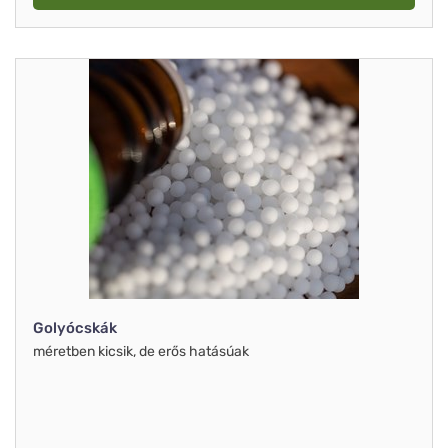
Golyócskák
méretben kicsik, de erős hatásúak