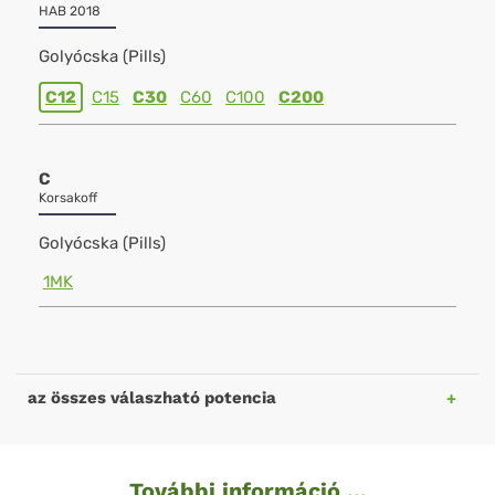
HAB 2018
Golyócska (Pills)
C12
C15
C30
C60
C100
C200
C
Korsakoff
Golyócska (Pills)
1MK
az összes válaszható potencia
További információ ...