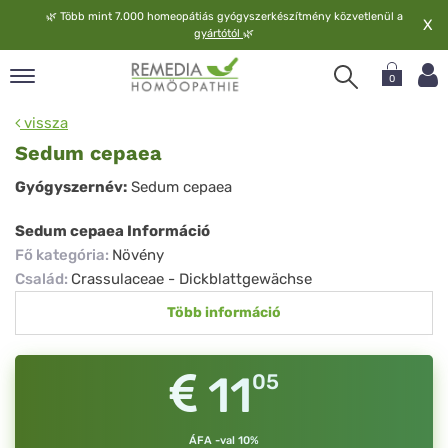
🌿
Több mint 7.000 homeopátiás gyógyszerkészítmény közvetlenül a
X
gyártótól
🌿
0
pand
vissza
elv
Sedum cepaea
pand
Sedum
Gyógyszernév:
Sedum cepaea
op
cepaea
pand
Sedum cepaea Információ
meopátia
Fő kategória
:
Növény
pand
Család
:
Crassulaceae - Dickblattgewächse
lgáltatás
Több információ
pand
lunk
11
05
ÁFA -val 10%