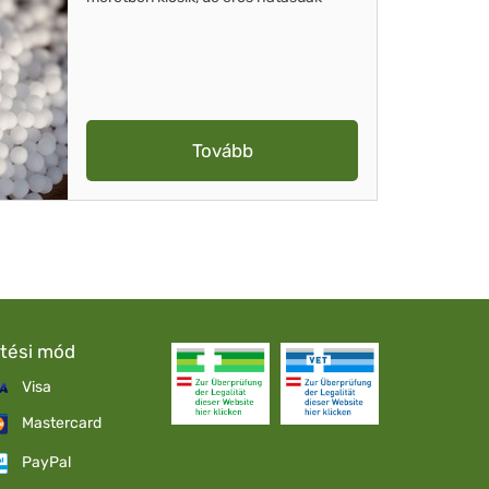
Tovább
etési mód
Visa
Mastercard
PayPal