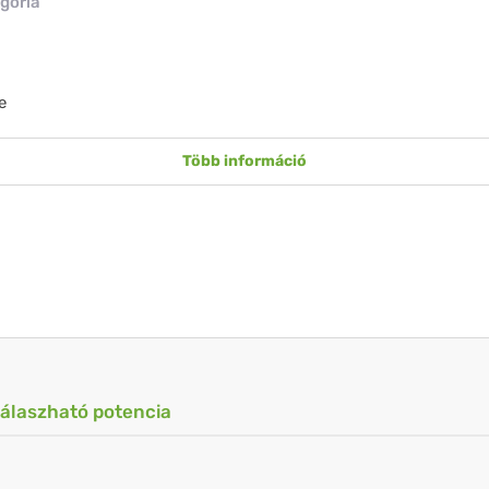
gória
e
Több információ
válaszható potencia