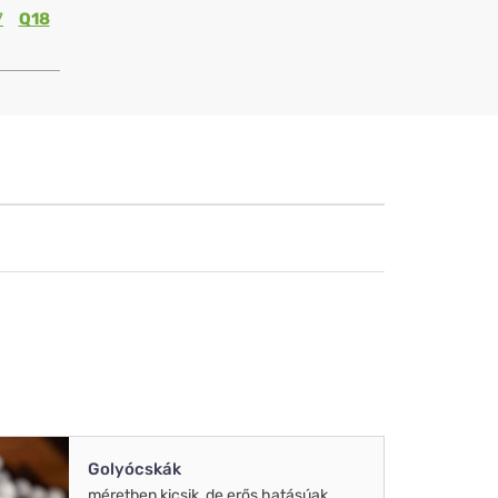
7
Q18
Golyócskák
méretben kicsik, de erős hatásúak