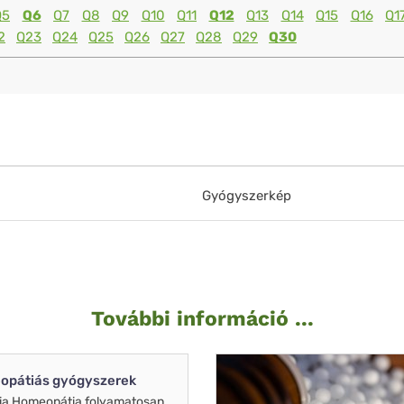
Q5
Q6
Q7
Q8
Q9
Q10
Q11
Q12
Q13
Q14
Q15
Q16
Q1
2
Q23
Q24
Q25
Q26
Q27
Q28
Q29
Q30
Gyógyszerkép
További információ ...
opátiás gyógyszerek
ia Homeopátia folyamatosan