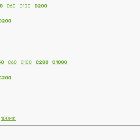
0
D60
D100
D200
D200
30
C60
C100
C200
C1000
C200
100MK