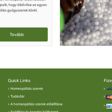
gozik, hogy kibővítse az egyes
iás gyógyszerek körét.
Tovább
Quick Links
Fiz
Homeopátiás szerek
Tudástár
A homeopátiás szerek előállítása
Szállítási és kezelési költségek