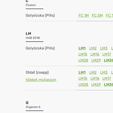
C
Fluxion
Golyócska (Pills)
FC 1M
FC 5M
FC 
LM
HAB 2018
Golyócska (Pills)
LM1
LM2
LM3
LM15
LM16
LM17
LM28
LM29
LM3
Oldat (csepp)
LM1
LM2
LM3
LM15
LM16
LM17
többet mutasson
LM28
LM29
LM3
Q
Organon 6