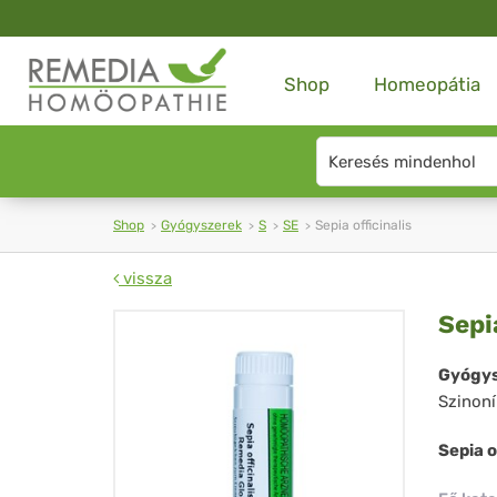
Shop
Homeopátia
Search
type
Shop
Gyógyszerek
S
SE
Sepia officinalis
vissza
Sep
Sepi
off
Gyógys
Szinon
Sepia o