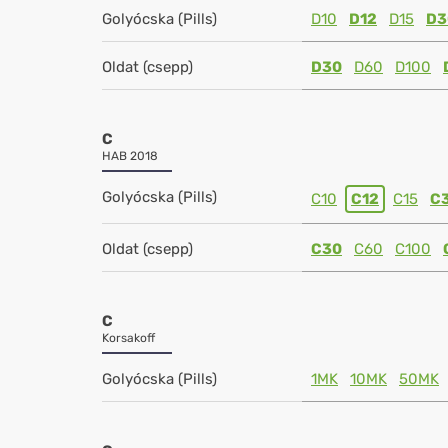
Golyócska (Pills)
D10
D12
D15
D3
Oldat (csepp)
D30
D60
D100
C
HAB 2018
Golyócska (Pills)
C10
C12
C15
C
Oldat (csepp)
C30
C60
C100
C
Korsakoff
Golyócska (Pills)
1MK
10MK
50MK