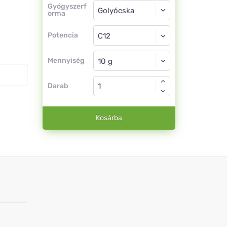
Gyógyszerforma
Gyógyszerf
orma
Golyócska
Potencia
C12
Golyócska
Mennyiség
Darab
Kosárba