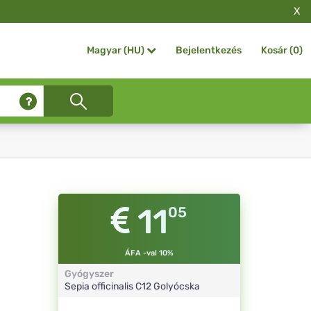
X
Bejelentkezés
Kosár (
0
)
Magyar (HU)
11
05
ÁFA -val 10%
Gyógyszer
Sepia officinalis
C12
Golyócska