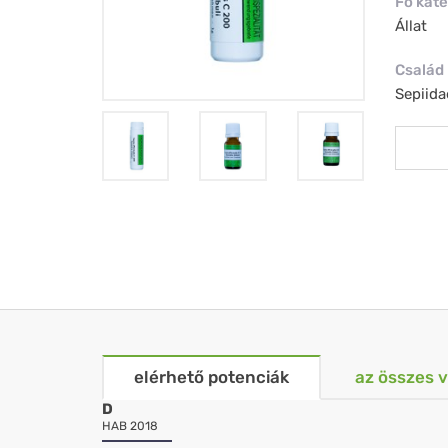
Fő kate
Állat
Család
Sepiida
elérhető potenciák
az összes 
D
HAB 2018