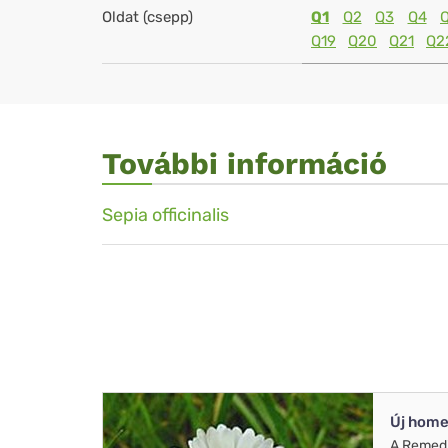
Oldat (csepp)
Q1
Q2
Q3
Q4
Q19
Q20
Q21
Q2
További információ
Sepia officinalis
Új home
A Remed