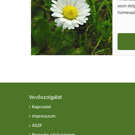
azon dol
homeopát
Vevőszolgálat
Kapcsolat
Impresszum
ÁSZF
Remedia adatvédelem