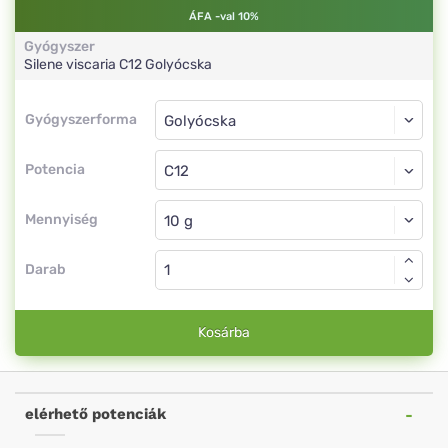
ÁFA -val 10%
Gyógyszer
Silene viscaria
C12
Golyócska
Gyógyszerforma
Gyógyszerforma
Golyócska
Potencia
C12
Golyócska
Mennyiség
Darab
Kosárba
elérhető potenciák