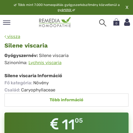
🌿
Több mint 7.000 homeopátiás gyógyszerkészítmény közvetlenül a
X
gyártótól
🌿
0
pand
vissza
elv
Silene viscaria
pand
Silene
Gyógyszernév:
Silene viscaria
op
Szinoníma:
Lychnis viscaria
viscaria
pand
meopátia
Silene viscaria Információ
pand
Fő kategória
:
Növény
lgáltatás
Család
:
Caryophyllaceae
pand
Több információ
lunk
11
05