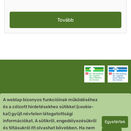
Tovább
A weblap bizonyos funkcióinak működéséhez
Vevőszolgálat
és a célzott hirdetésekhez sütikkel (cookie-
kal) gyűjt névtelen látogatottsági
Quick Links
információkat. A sütikről, engedélyezésükről
Egyetértek
és tiltásukról itt olvashat bővebben. Ha nem