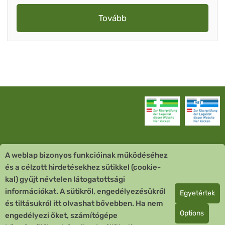
Tovább
A weblap bizonyos funkcióinak működéséhez
Vevőszolgálat
és a célzott hirdetésekhez sütikkel (cookie-
kal) gyűjt névtelen látogatottsági
Quick Links
információkat. A sütikről, engedélyezésükről
Egyetértek
és tiltásukról itt olvashat bővebben. Ha nem
Fizetési mód
Options
engedélyezi őket, számítógépe