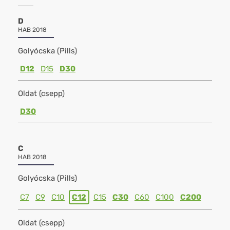
D
HAB 2018
Golyócska (Pills)
D12
D15
D30
Oldat (csepp)
D30
C
HAB 2018
Golyócska (Pills)
C7
C9
C10
C12
C15
C30
C60
C100
C200
Oldat (csepp)