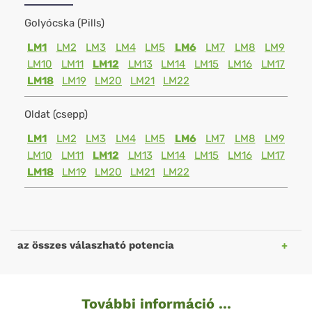
Golyócska (Pills)
LM1
LM2
LM3
LM4
LM5
LM6
LM7
LM8
LM9
LM10
LM11
LM12
LM13
LM14
LM15
LM16
LM17
LM18
LM19
LM20
LM21
LM22
Oldat (csepp)
LM1
LM2
LM3
LM4
LM5
LM6
LM7
LM8
LM9
LM10
LM11
LM12
LM13
LM14
LM15
LM16
LM17
LM18
LM19
LM20
LM21
LM22
az összes válaszható potencia
További információ ...