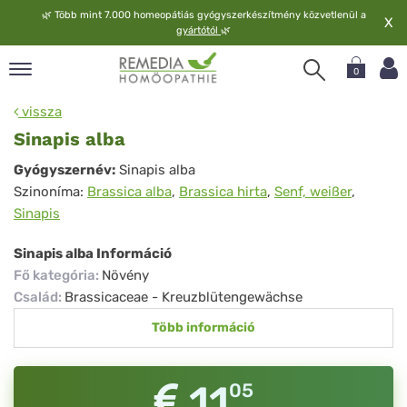
🌿
Több mint 7.000 homeopátiás gyógyszerkészítmény közvetlenül a
X
gyártótól
🌿
0
pand
vissza
elv
Sinapis alba
pand
Sinapis
Gyógyszernév:
Sinapis alba
op
Szinoníma:
Brassica alba
,
Brassica hirta
,
Senf, weißer
,
alba
pand
Sinapis
meopátia
pand
Sinapis alba Információ
lgáltatás
Fő kategória
:
Növény
pand
Család
:
Brassicaceae - Kreuzblütengewächse
lunk
Több információ
11
05