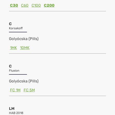
C30
C60
C100
C200
C
Korsakoff
Golyócska (Pills)
1MK
10MK
C
Fluxion
Golyócska (Pills)
FC 1M
FC 5M
LM
HAB 2018