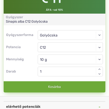
ÁFA -val 10%
Gyógyszer
Sinapis alba
C12
Golyócska
Gyógyszerforma
Gyógyszerforma
Golyócska
Potencia
C12
Golyócska
Mennyiség
Darab
Kosárba
elérhető potenciák