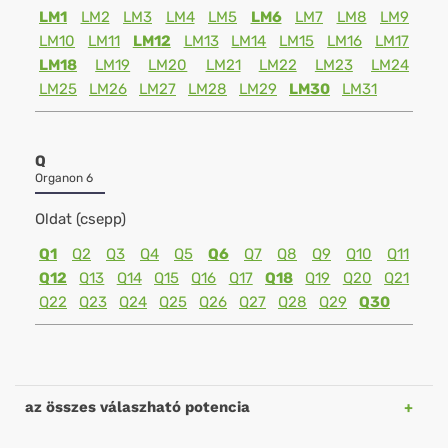
LM1
LM2
LM3
LM4
LM5
LM6
LM7
LM8
LM9
LM10
LM11
LM12
LM13
LM14
LM15
LM16
LM17
LM18
LM19
LM20
LM21
LM22
LM23
LM24
LM25
LM26
LM27
LM28
LM29
LM30
LM31
Q
Organon 6
Oldat (csepp)
Q1
Q2
Q3
Q4
Q5
Q6
Q7
Q8
Q9
Q10
Q11
Q12
Q13
Q14
Q15
Q16
Q17
Q18
Q19
Q20
Q21
Q22
Q23
Q24
Q25
Q26
Q27
Q28
Q29
Q30
az összes válaszható potencia