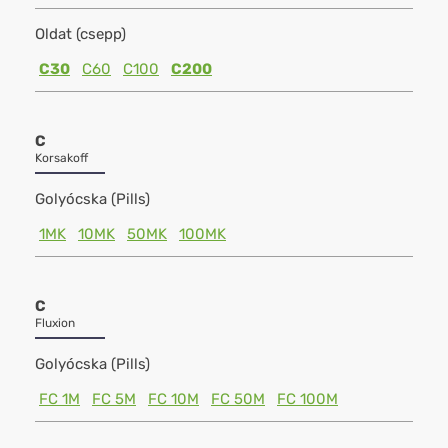
Oldat (csepp)
C30
C60
C100
C200
C
Korsakoff
Golyócska (Pills)
1MK
10MK
50MK
100MK
C
Fluxion
Golyócska (Pills)
FC 1M
FC 5M
FC 10M
FC 50M
FC 100M