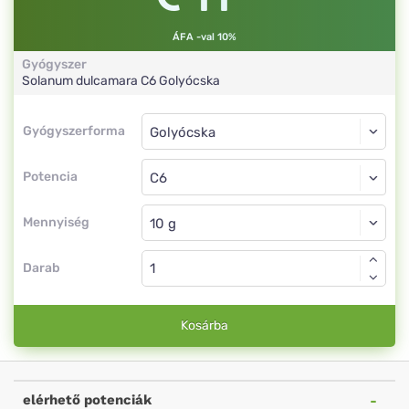
ÁFA -val 10%
Gyógyszer
Solanum dulcamara
C6
Golyócska
Gyógyszerforma
Gyógyszerforma
Golyócska
Potencia
C6
Golyócska
Mennyiség
Darab
Kosárba
elérhető potenciák