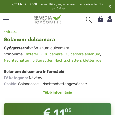
🌿
Több mint 7.000 homeopátiás gyógyszerkészítmény közvetlenül a
X
gyártótól
🌿
0
pand
vissza
elv
Solanum dulcamara
pand
Solanum
Gyógyszernév:
Solanum dulcamara
op
Szinoníma:
Bittersüß
,
Dulcamara
,
Dulcamara solanum
,
dulcamara
pand
Nachtschatten, bittersüßer
,
Nachtschatten, kletternder
meopátia
pand
Solanum dulcamara Információ
lgáltatás
Fő kategória
:
Növény
pand
Család
:
Solanaceae - Nachtschattengewächse
lunk
Több információ
11
05