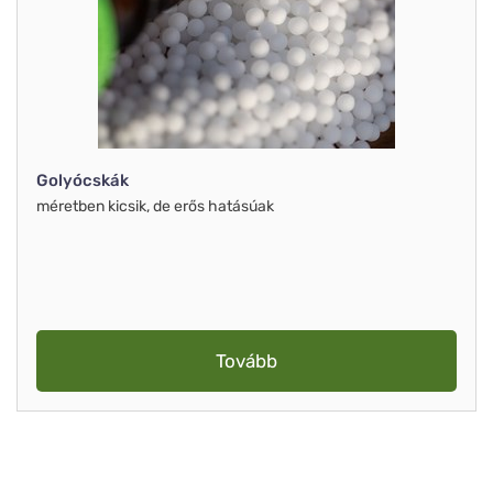
Golyócskák
méretben kicsik, de erős hatásúak
Tovább