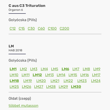
C aus C3 Trituration
Organon 6
Golyócska (Pills)
C12
C15
C30
C60
C100
C200
LM
HAB 2018
Golyócska (Pills)
LM1
LM2
LM3
LM4
LM5
LM6
LM7
LM8
LM9
LM10
LM11
LM12
LM13
LM14
LM15
LM16
LM17
LM18
LM19
LM20
LM21
LM22
LM23
LM24
LM25
LM26
LM27
LM28
LM29
LM30
Oldat (csepp)
többet mutasson