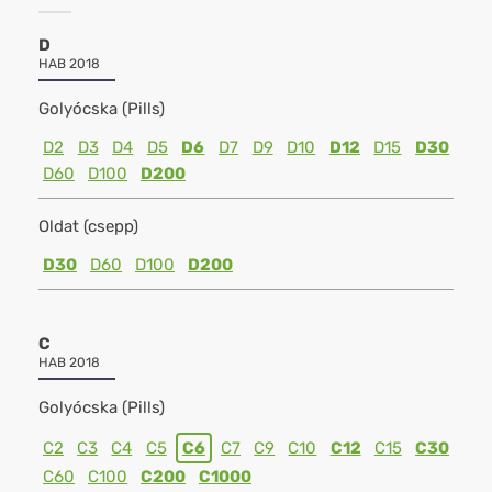
D
HAB 2018
Golyócska (Pills)
D2
D3
D4
D5
D6
D7
D9
D10
D12
D15
D30
D60
D100
D200
Oldat (csepp)
D30
D60
D100
D200
C
HAB 2018
Golyócska (Pills)
C2
C3
C4
C5
C6
C7
C9
C10
C12
C15
C30
C60
C100
C200
C1000