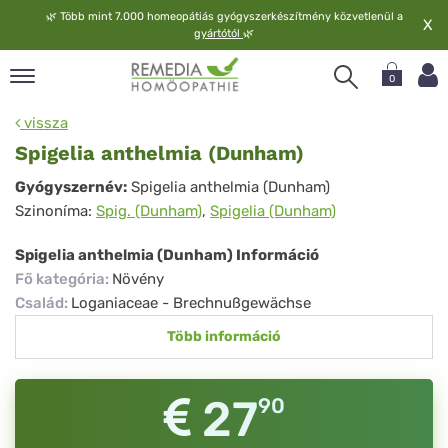
🌿
Több mint 7.000 homeopátiás gyógyszerkészítmény közvetlenül a
X
gyártótól
🌿
0
pand
vissza
elv
Spigelia anthelmia (Dunham)
pand
Spigelia
Gyógyszernév:
Spigelia anthelmia (Dunham)
op
Szinoníma:
Spig. (Dunham)
,
Spigelia (Dunham)
anthelmia
pand
meopátia
(Dunham)
Spigelia anthelmia (Dunham) Információ
pand
Fő kategória
:
Növény
lgáltatás
Család
:
Loganiaceae - Brechnußgewächse
pand
Több információ
lunk
27
90