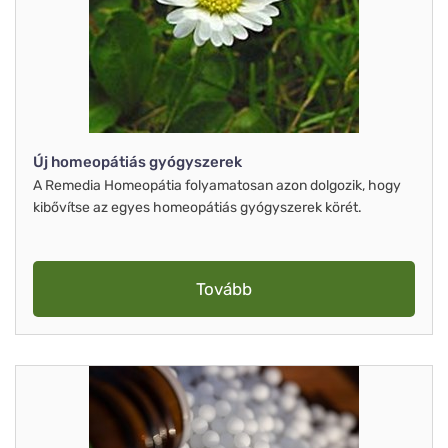
Új homeopátiás gyógyszerek
A Remedia Homeopátia folyamatosan azon dolgozik, hogy
kibővítse az egyes homeopátiás gyógyszerek körét.
Tovább