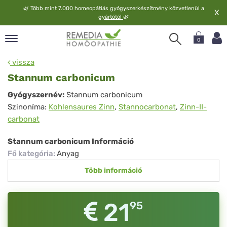
🌿
Több mint 7.000 homeopátiás gyógyszerkészítmény közvetlenül a
X
gyártótól
🌿
0
pand
vissza
elv
Stannum carbonicum
pand
Stannum
Gyógyszernév:
Stannum carbonicum
op
Szinoníma:
Kohlensaures Zinn
,
Stannocarbonat
,
Zinn-II-
carbonicum
pand
carbonat
meopátia
pand
Stannum carbonicum Információ
lgáltatás
Fő kategória
:
Anyag
pand
Több információ
lunk
21
95