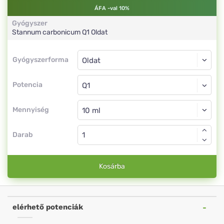
ÁFA -val 10%
Gyógyszer
Stannum carbonicum
Q1
Oldat
Gyógyszerforma
Gyógyszerforma
Oldat
Potencia
Q1
Oldat
Mennyiség
Darab
Kosárba
elérhető potenciák