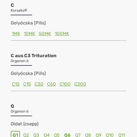
C
Korsakoff
Golyócska (Pills)
1MK
10MK
50MK
100MK
C aus C3 Trituration
Organon 6
Golyócska (Pills)
C12
C15
C30
C60
C100
C200
Q
Organon 6
Oldat (csepp)
Q1
Q2
Q3
Q4
Q5
Q6
Q7
Q8
Q9
Q10
Q11