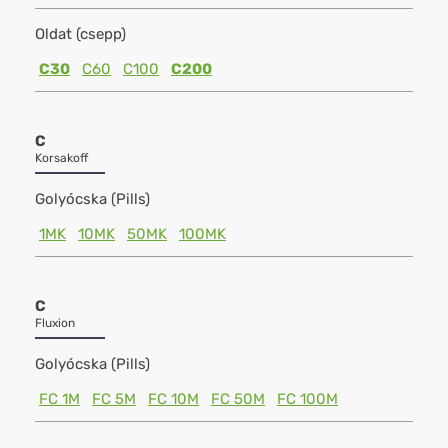
Oldat (csepp)
C30
C60
C100
C200
C
Korsakoff
Golyócska (Pills)
1MK
10MK
50MK
100MK
C
Fluxion
Golyócska (Pills)
FC 1M
FC 5M
FC 10M
FC 50M
FC 100M