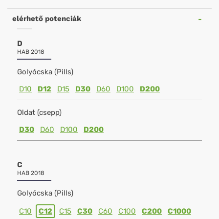
elérhető potenciák
D
HAB 2018
Golyócska (Pills)
D10
D12
D15
D30
D60
D100
D200
Oldat (csepp)
D30
D60
D100
D200
C
HAB 2018
Golyócska (Pills)
C10
C12
C15
C30
C60
C100
C200
C1000