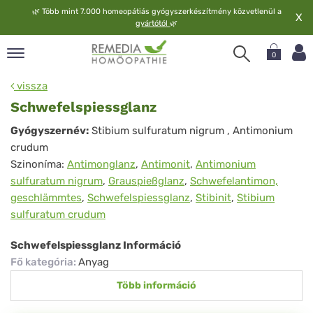
🌿
Több mint 7.000 homeopátiás gyógyszerkészítmény közvetlenül a
X
gyártótól
🌿
0
pand
vissza
elv
Schwefelspiessglanz
pand
Schwefelspiessglanz
Gyógyszernév:
Stibium sulfuratum nigrum
, Antimonium
op
crudum
pand
Szinoníma:
Antimonglanz
,
Antimonit
,
Antimonium
meopátia
sulfuratum nigrum
,
Grauspießglanz
,
Schwefelantimon,
pand
geschlämmtes
,
Schwefelspiessglanz
,
Stibinit
,
Stibium
lgáltatás
sulfuratum crudum
pand
lunk
Schwefelspiessglanz Információ
Fő kategória
:
Anyag
Több információ