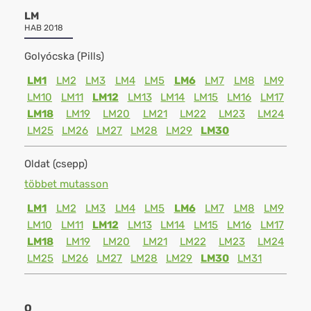
LM
HAB 2018
Golyócska (Pills)
LM1
LM2
LM3
LM4
LM5
LM6
LM7
LM8
LM9
LM10
LM11
LM12
LM13
LM14
LM15
LM16
LM17
LM18
LM19
LM20
LM21
LM22
LM23
LM24
LM25
LM26
LM27
LM28
LM29
LM30
Oldat (csepp)
többet mutasson
LM1
LM2
LM3
LM4
LM5
LM6
LM7
LM8
LM9
LM10
LM11
LM12
LM13
LM14
LM15
LM16
LM17
LM18
LM19
LM20
LM21
LM22
LM23
LM24
LM25
LM26
LM27
LM28
LM29
LM30
LM31
Q