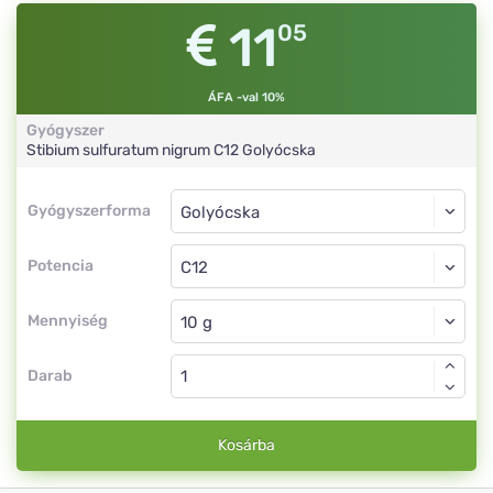
11
05
ÁFA -val 10%
Gyógyszer
Stibium sulfuratum nigrum
C12
Golyócska
Gyógyszerforma
Gyógyszerforma
Golyócska
Potencia
C12
Golyócska
Mennyiség
Darab
Kosárba