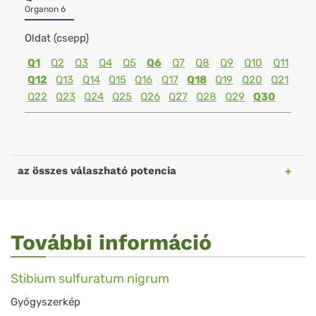
Organon 6
Oldat (csepp)
Q1
Q2
Q3
Q4
Q5
Q6
Q7
Q8
Q9
Q10
Q11
Q12
Q13
Q14
Q15
Q16
Q17
Q18
Q19
Q20
Q21
Q22
Q23
Q24
Q25
Q26
Q27
Q28
Q29
Q30
az összes válaszható potencia
További információ
Stibium sulfuratum nigrum
Gyógyszerkép