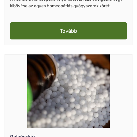
kibővítse az egyes homeopátiás gyógyszerek körét.
Tovább
Golyócskák