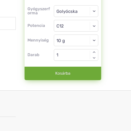
Gyógyszerforma
Gyógyszerf
orma
Golyócska
Potencia
C12
Golyócska
Mennyiség
Darab
Kosárba