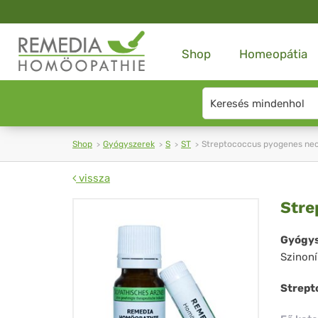
Shop
Homeopátia
Search
type
Shop
Gyógyszerek
S
ST
Streptococcus pyogenes necr
vissza
Str
Stre
py
Gyógys
Szinon
nec
fas
Strept