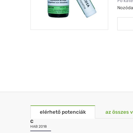
Nos
Fő kate
Nozóda
elérhető potenciák
az összes 
C
HAB 2018