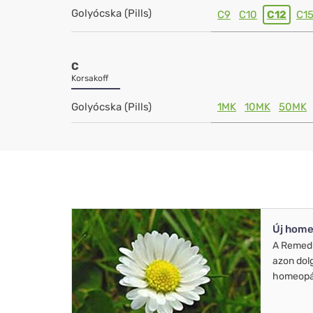
Golyócska (Pills)
C9
C10
C12
C1
C
Korsakoff
Golyócska (Pills)
1MK
10MK
50MK
Új home
A Remed
azon dol
homeopát