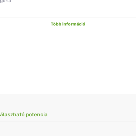
.
gória
Több információ
válaszható potencia