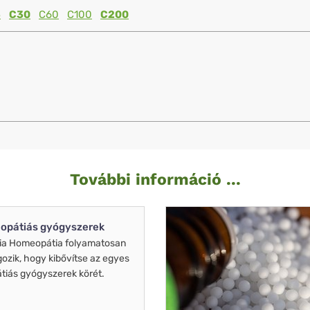
5
C30
C60
C100
C200
További információ ...
opátiás gyógyszerek
ia Homeopátia folyamatosan
gozik, hogy kibővítse az egyes
iás gyógyszerek körét.