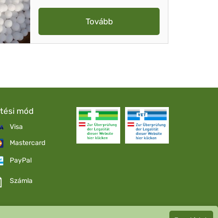
Tovább
etési mód
Visa
Mastercard
PayPal
Számla