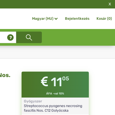
X
Bejelentkezés
Kosár (
0
)
Magyar (HU)
Nos.
11
05
ÁFA -val 10%
Gyógyszer
Streptococcus pyogenes necrosing
fascitis Nos.
C12
Golyócska