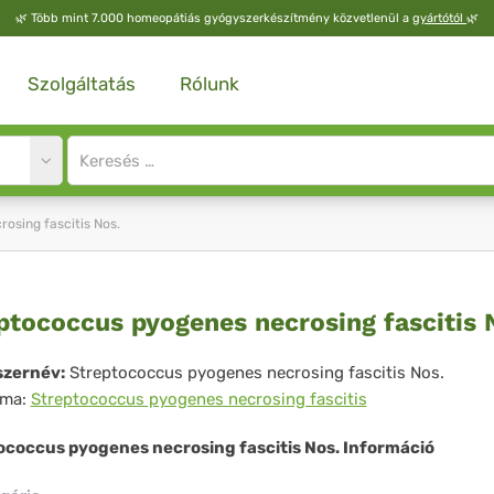
🌿
Több mint 7.000 homeopátiás gyógyszerkészítmény közvetlenül a
gyártótól
🌿
Szolgáltatás
Rólunk
Site
search
input
osing fascitis Nos.
eptococcus
ptococcus pyogenes necrosing fascitis 
ogenes
zernév:
Streptococcus pyogenes necrosing fascitis Nos.
íma:
Streptococcus pyogenes necrosing fascitis
rosing
citis
ococcus pyogenes necrosing fascitis Nos. Információ