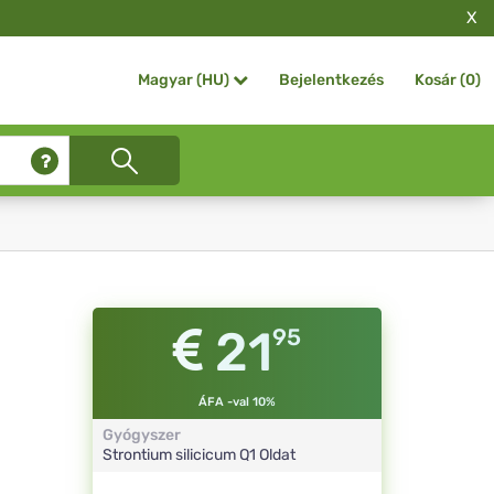
X
Bejelentkezés
Kosár (
0
)
Magyar (HU)
21
95
ÁFA -val 10%
Gyógyszer
Strontium silicicum
Q1
Oldat