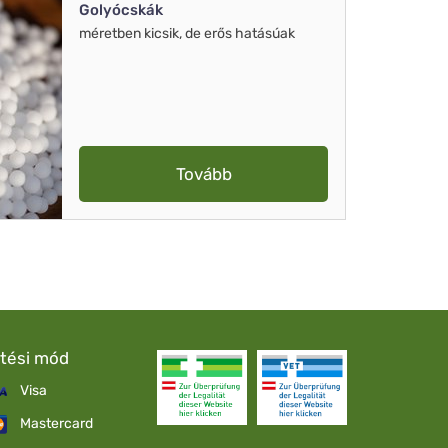
Golyócskák
méretben kicsik, de erős hatásúak
Tovább
etési mód
Visa
Mastercard