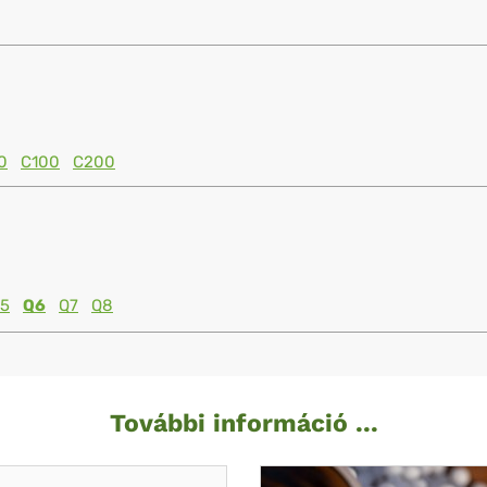
0
C100
C200
5
Q6
Q7
Q8
További információ ...