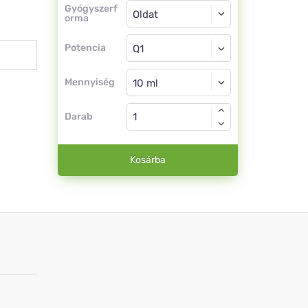
Gyógyszerforma
Gyógyszerf
orma
Oldat
Potencia
Q1
Oldat
Mennyiség
Darab
Kosárba