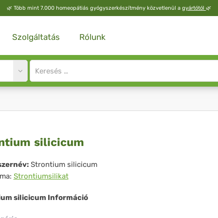
🌿
Több mint 7.000 homeopátiás gyógyszerkészítmény közvetlenül a
gyártótól
🌿
Szolgáltatás
Rólunk
Site
search
input
ontium
ntium silicicum
icicum
zernév:
Strontium silicicum
íma:
Strontiumsilikat
ium silicicum Információ