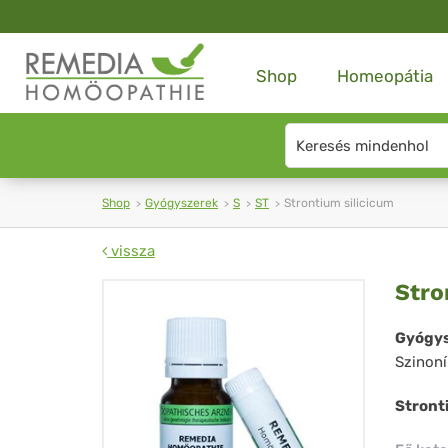
Shop
Homeopátia
Search
type
Shop
Gyógyszerek
S
ST
Strontium silicicum
vissza
Str
Stro
sil
Gyógys
Szinon
Stront