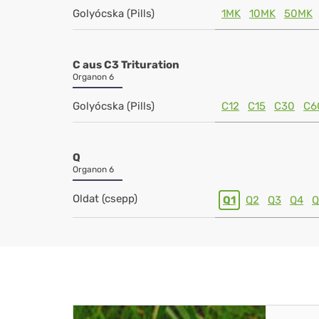
Golyócska (Pills)
1MK
10MK
50MK
C aus C3 Trituration
Organon 6
Golyócska (Pills)
C12
C15
C30
C6
Q
Organon 6
Oldat (csepp)
Q1
Q2
Q3
Q4
Q