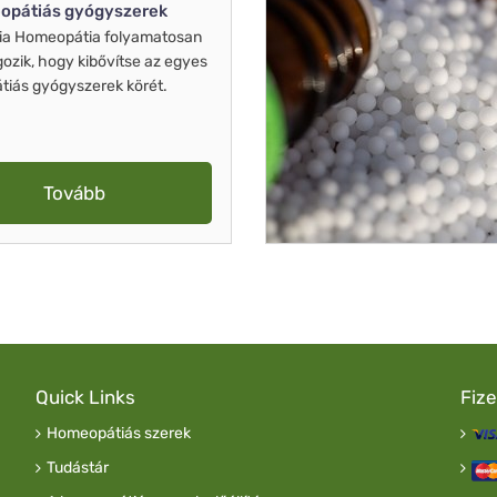
opátiás gyógyszerek
ia Homeopátia folyamatosan
gozik, hogy kibővítse az egyes
iás gyógyszerek körét.
Tovább
Quick Links
Fiz
Homeopátiás szerek
Tudástár