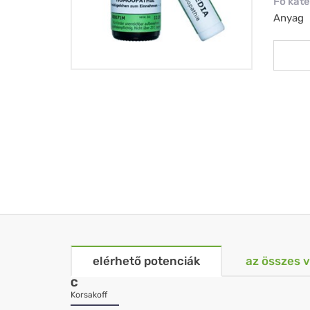
Fő kate
Anyag
elérhető potenciák
az összes 
C
Korsakoff