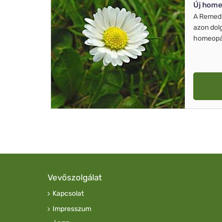
Új home
A Remed
azon dol
homeopát
Vevőszolgálat
Kapcsolat
Impresszum