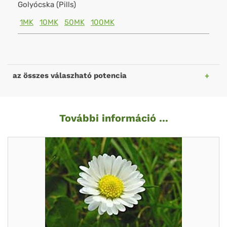
Golyócska (Pills)
1MK
10MK
50MK
100MK
az összes válaszható potencia
További információ ...