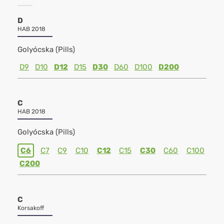
D
HAB 2018
Golyócska (Pills)
D9
D10
D12
D15
D30
D60
D100
D200
C
HAB 2018
Golyócska (Pills)
C6
C7
C9
C10
C12
C15
C30
C60
C100
C200
C
Korsakoff