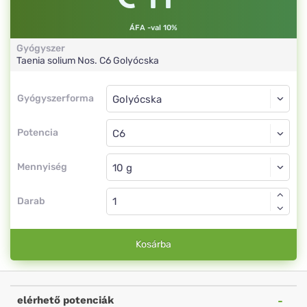
ÁFA -val 10%
Gyógyszer
Taenia solium Nos.
C6
Golyócska
Gyógyszerforma
Gyógyszerforma
Golyócska
Potencia
C6
Golyócska
Mennyiség
Darab
Kosárba
elérhető potenciák