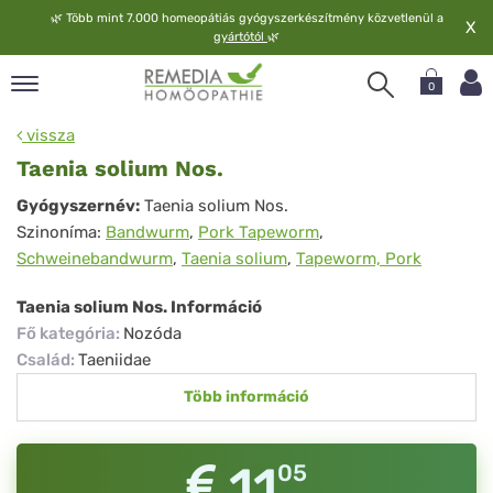
🌿
Több mint 7.000 homeopátiás gyógyszerkészítmény közvetlenül a
X
gyártótól
🌿
0
pand
vissza
elv
Taenia solium Nos.
pand
Taenia
Gyógyszernév:
Taenia solium Nos.
op
Szinoníma:
Bandwurm
,
Pork Tapeworm
,
solium
pand
Schweinebandwurm
,
Taenia solium
,
Tapeworm, Pork
meopátia
Nos.
pand
Taenia solium Nos. Információ
lgáltatás
Fő kategória
:
Nozóda
pand
Család
:
Taeniidae
lunk
Több információ
11
05