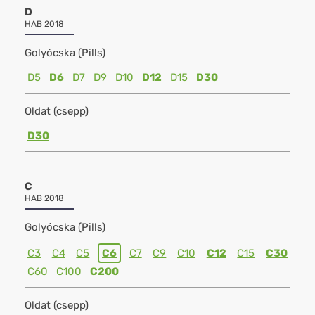
D
HAB 2018
Golyócska (Pills)
D5
D6
D7
D9
D10
D12
D15
D30
Oldat (csepp)
D30
C
HAB 2018
Golyócska (Pills)
C3
C4
C5
C6
C7
C9
C10
C12
C15
C30
C60
C100
C200
Oldat (csepp)