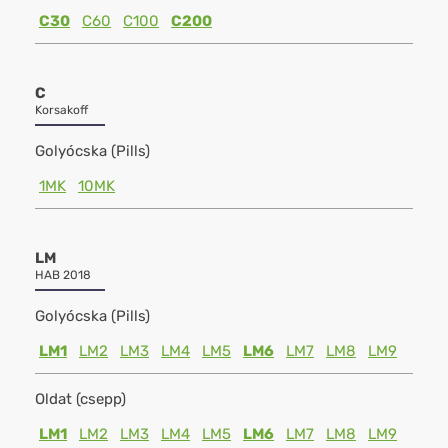
C30
C60
C100
C200
C
Korsakoff
Golyócska (Pills)
1MK
10MK
LM
HAB 2018
Golyócska (Pills)
LM1
LM2
LM3
LM4
LM5
LM6
LM7
LM8
LM9
Oldat (csepp)
LM1
LM2
LM3
LM4
LM5
LM6
LM7
LM8
LM9