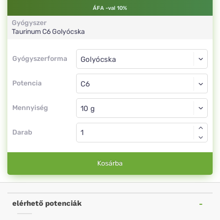
ÁFA -val 10%
Gyógyszer
Taurinum
C6
Golyócska
Gyógyszerforma
Gyógyszerforma
Golyócska
Potencia
C6
Golyócska
Mennyiség
Darab
Kosárba
elérhető potenciák