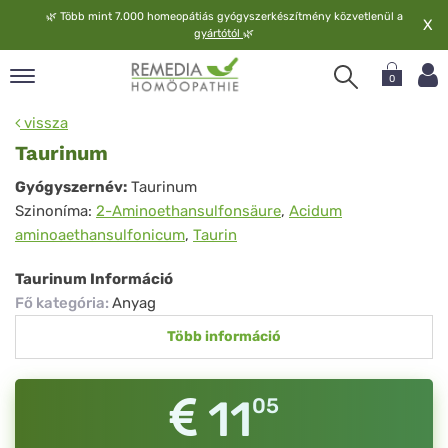
🌿
Több mint 7.000 homeopátiás gyógyszerkészítmény közvetlenül a
X
gyártótól
🌿
0
pand
vissza
elv
Taurinum
pand
Taurinum
Gyógyszernév:
Taurinum
op
Szinoníma:
2-Aminoethansulfonsäure
,
Acidum
pand
aminoaethansulfonicum
,
Taurin
meopátia
pand
Taurinum Információ
lgáltatás
Fő kategória
:
Anyag
pand
Több információ
lunk
11
05