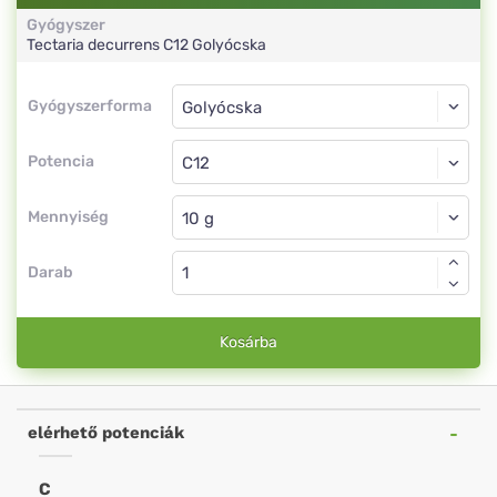
Gyógyszer
Tectaria decurrens
C12
Golyócska
Gyógyszerforma
Gyógyszerforma
Golyócska
Potencia
C12
Golyócska
Mennyiség
Darab
Kosárba
elérhető potenciák
C