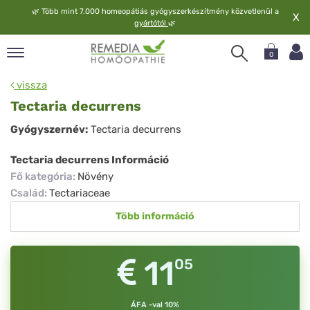
🌿
Több mint 7.000 homeopátiás gyógyszerkészítmény közvetlenül a
X
gyártótól
🌿
0
pand
vissza
elv
Tectaria decurrens
pand
Tectaria
Gyógyszernév:
Tectaria decurrens
op
decurrens
pand
Tectaria decurrens Információ
meopátia
Fő kategória
:
Növény
pand
Család
:
Tectariaceae
lgáltatás
Több információ
pand
lunk
11
05
ÁFA -val 10%