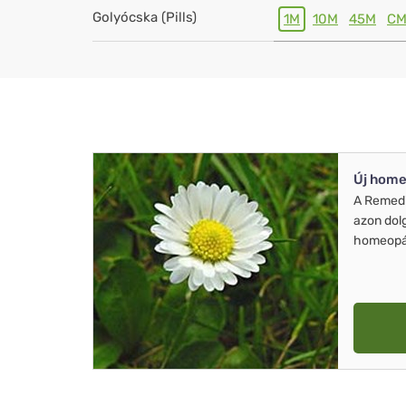
Golyócska (Pills)
1M
10M
45M
C
Új home
A Remed
azon dol
homeopát