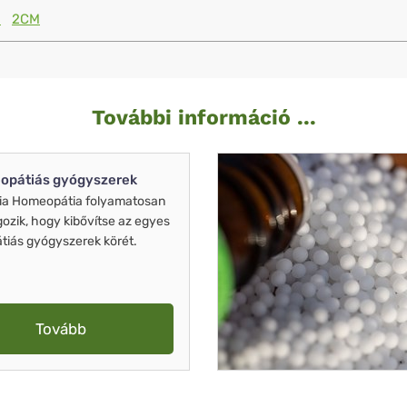
M
2CM
További információ ...
opátiás gyógyszerek
ia Homeopátia folyamatosan
gozik, hogy kibővítse az egyes
iás gyógyszerek körét.
Tovább