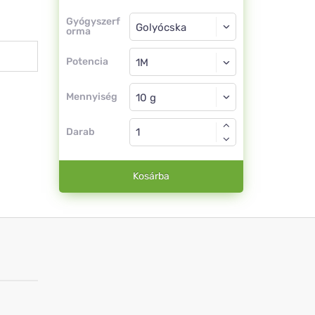
Gyógyszerforma
Gyógyszerf
orma
Golyócska
Potencia
1M
Golyócska
Mennyiség
Darab
Kosárba