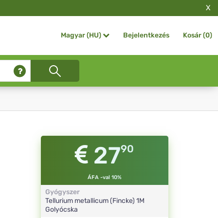
X
Bejelentkezés
Kosár (
0
)
Magyar (HU)
27
90
ÁFA -val 10%
Gyógyszer
Tellurium metallicum (Fincke)
1M
Golyócska