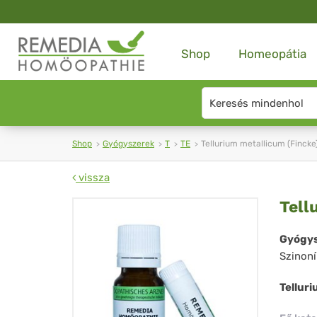
Shop
Homeopátia
Search
type
Shop
Gyógyszerek
T
TE
Tellurium metallicum (Fincke
vissza
Tel
Tell
met
Gyógys
Szinon
(Fi
Tellur