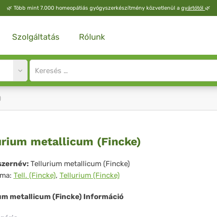
🌿
Több mint 7.000 homeopátiás gyógyszerkészítmény közvetlenül a
gyártótól
🌿
Szolgáltatás
Rólunk
Site
search
input
)
lurium
urium metallicum (Fincke)
allicum
zernév:
Tellurium metallicum (Fincke)
íma:
Tell. (Fincke)
,
Tellurium (Fincke)
ncke)
ium metallicum (Fincke) Információ