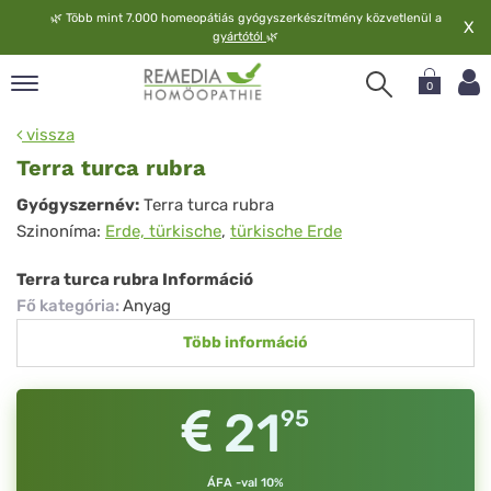
🌿
Több mint 7.000 homeopátiás gyógyszerkészítmény közvetlenül a
X
gyártótól
🌿
0
pand
vissza
elv
Terra turca rubra
pand
Terra
Gyógyszernév:
Terra turca rubra
op
Szinoníma:
Erde, türkische
,
türkische Erde
turca
pand
meopátia
rubra
Terra turca rubra Információ
pand
Fő kategória
:
Anyag
lgáltatás
Több információ
pand
lunk
21
95
ÁFA -val 10%