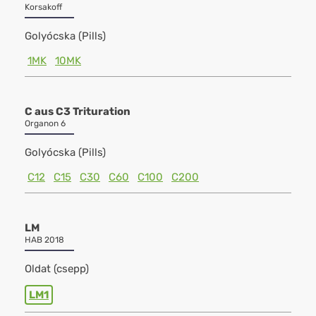
Korsakoff
Golyócska (Pills)
1MK
10MK
C aus C3 Trituration
Organon 6
Golyócska (Pills)
C12
C15
C30
C60
C100
C200
LM
HAB 2018
Oldat (csepp)
LM1