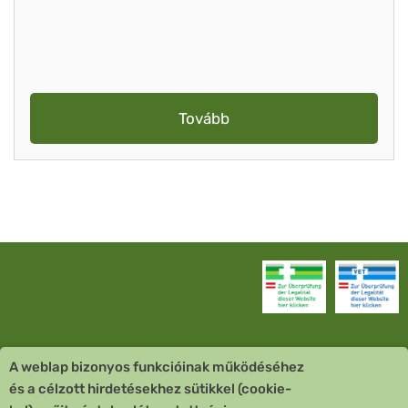
Tovább
A weblap bizonyos funkcióinak működéséhez
Vevőszolgálat
és a célzott hirdetésekhez sütikkel (cookie-