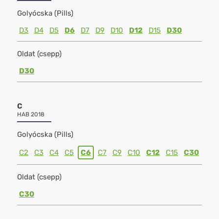
Golyócska (Pills)
D3
D4
D5
D6
D7
D9
D10
D12
D15
D30
Oldat (csepp)
D30
C
HAB 2018
Golyócska (Pills)
C2
C3
C4
C5
C6
C7
C9
C10
C12
C15
C30
Oldat (csepp)
C30