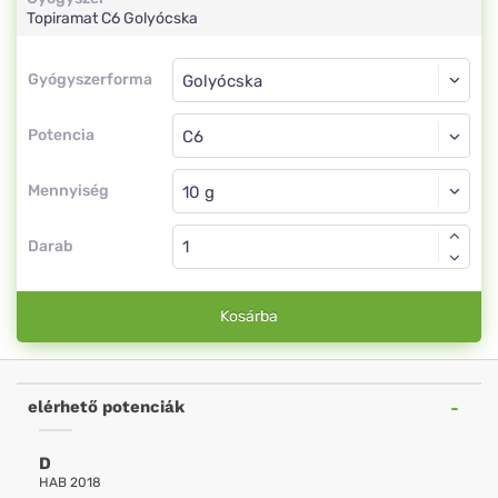
Topiramat
C6
Golyócska
Gyógyszerforma
Gyógyszerforma
Golyócska
Potencia
C6
Golyócska
Mennyiség
Darab
Kosárba
elérhető potenciák
D
HAB 2018