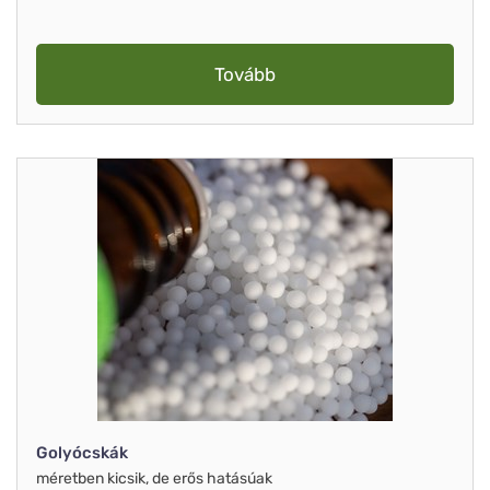
Tovább
Golyócskák
méretben kicsik, de erős hatásúak