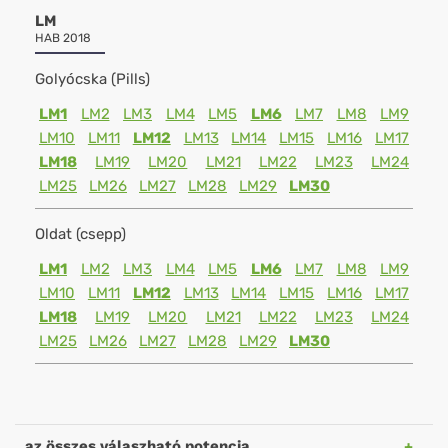
LM
HAB 2018
Golyócska (Pills)
LM1
LM2
LM3
LM4
LM5
LM6
LM7
LM8
LM9
LM10
LM11
LM12
LM13
LM14
LM15
LM16
LM17
LM18
LM19
LM20
LM21
LM22
LM23
LM24
LM25
LM26
LM27
LM28
LM29
LM30
Oldat (csepp)
LM1
LM2
LM3
LM4
LM5
LM6
LM7
LM8
LM9
LM10
LM11
LM12
LM13
LM14
LM15
LM16
LM17
LM18
LM19
LM20
LM21
LM22
LM23
LM24
LM25
LM26
LM27
LM28
LM29
LM30
az összes válaszható potencia