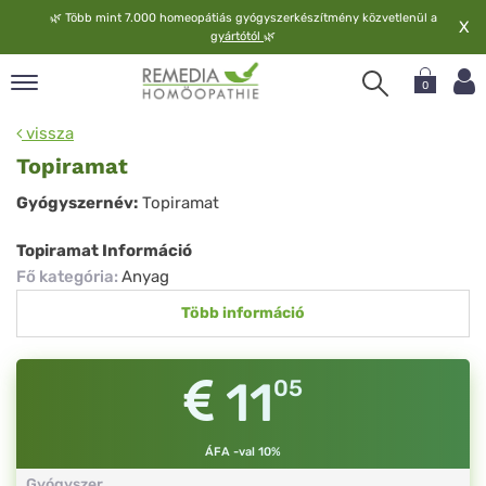
🌿
Több mint 7.000 homeopátiás gyógyszerkészítmény közvetlenül a
X
gyártótól
🌿
0
pand
vissza
elv
Topiramat
pand
Topiramat
Gyógyszernév:
Topiramat
op
pand
Topiramat Információ
meopátia
Fő kategória
:
Anyag
pand
Több információ
lgáltatás
pand
lunk
11
05
ÁFA -val 10%
Gyógyszer