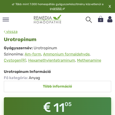
🌿
Több mint 7.000 homeopátiás gyógyszerkészítmény közvetlenül a
X
gyártótól
🌿
0
pand
vissza
elv
Urotropinum
pand
Urotropinum
Gyógyszernév:
Urotropinum
op
Szinoníma:
Am-form
,
Ammonium formaldehyde
,
pand
Cystogen(R)
,
Hexamethylentetraminum
,
Methenamine
meopátia
pand
Urotropinum Információ
lgáltatás
Fő kategória
:
Anyag
pand
Több információ
lunk
11
05