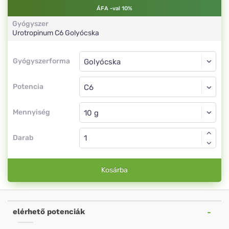
ÁFA -val 10%
Gyógyszer
Urotropinum
C6
Golyócska
Gyógyszerforma
Gyógyszerforma
Golyócska
Potencia
C6
Golyócska
Mennyiség
Darab
Kosárba
elérhető potenciák