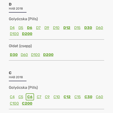
D
HAB 2018
Golyócska (Pills)
D4
D5
D6
D7
D9
D10
D12
D15
D30
D60
D100
D200
Oldat (csepp)
D30
D60
D100
D200
C
HAB 2018
Golyócska (Pills)
C4
C5
C6
C7
C9
C10
C12
C15
C30
C60
C100
C200