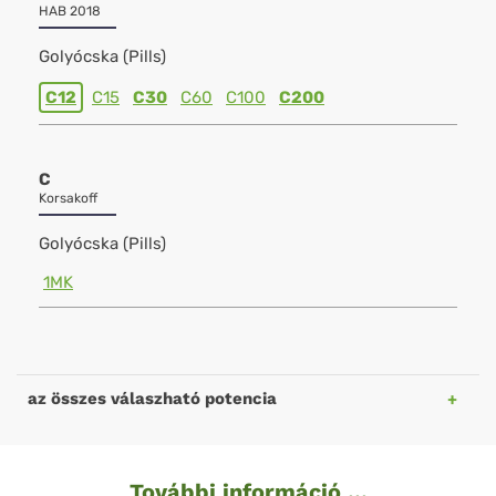
HAB 2018
Golyócska (Pills)
C12
C15
C30
C60
C100
C200
C
Korsakoff
Golyócska (Pills)
1MK
az összes válaszható potencia
További információ ...