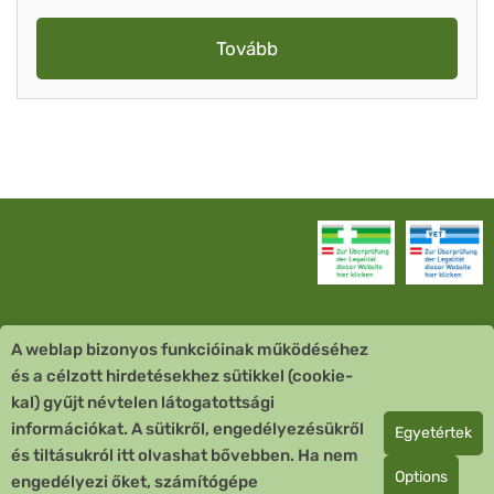
Tovább
A weblap bizonyos funkcióinak működéséhez
Vevőszolgálat
és a célzott hirdetésekhez sütikkel (cookie-
kal) gyűjt névtelen látogatottsági
Quick Links
információkat. A sütikről, engedélyezésükről
Egyetértek
és tiltásukról itt olvashat bővebben. Ha nem
Fizetési mód
Options
engedélyezi őket, számítógépe