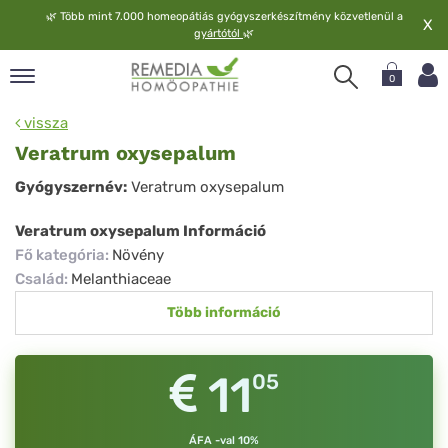
🌿
Több mint 7.000 homeopátiás gyógyszerkészítmény közvetlenül a
X
gyártótól
🌿
0
pand
vissza
elv
Veratrum oxysepalum
pand
Veratrum
Gyógyszernév:
Veratrum oxysepalum
op
oxysepalum
pand
Veratrum oxysepalum Információ
meopátia
Fő kategória
:
Növény
pand
Család
:
Melanthiaceae
lgáltatás
Több információ
pand
lunk
11
05
ÁFA -val 10%