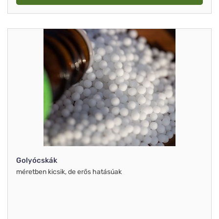
Golyócskák
méretben kicsik, de erős hatásúak