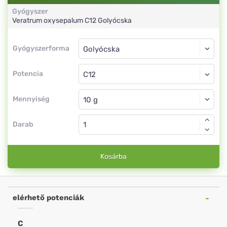
Gyógyszer
Veratrum oxysepalum
C12
Golyócska
Gyógyszerforma
Gyógyszerforma
Golyócska
Potencia
C12
Golyócska
Mennyiség
Darab
Kosárba
elérhető potenciák
C