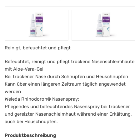
Weleda
Reinigt, befeuchtet und pflegt
Rhinodoron®
Befeuchtet, reinigt und pflegt trockene Nasenschleimhäute
Nasenspray
mit Aloe-Vera-Gel
mit
Bei trockener Nase durch Schnupfen und Heuschnupfen
Kann über einen längeren Zeitraum täglich angewendet
Aleo
werden
Vera
Weleda Rhinodoron® Nasenspray:
20ml
Pflegendes und befeuchtendes Nasenspray bei trockener
und gereizter Nasenschleimhaut während einer Erkältung,
auch bei Heuschnupfen.
Produktbeschreibung