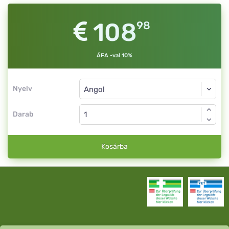
108
98
ÁFA -val 10%
Nyelv
Darab
Kosárba