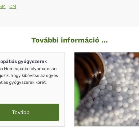
5M
CM
További információ ...
opátiás gyógyszerek
ia Homeopátia folyamatosan
gozik, hogy kibővítse az egyes
iás gyógyszerek körét.
Tovább