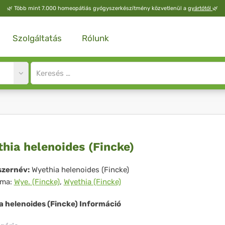
🌿
Több mint 7.000 homeopátiás gyógyszerkészítmény közvetlenül a
gyártótól
🌿
Szolgáltatás
Rólunk
Site
search
input
ethia
hia helenoides (Fincke)
enoides
zernév:
Wyethia helenoides (Fincke)
íma:
Wye. (Fincke)
,
Wyethia (Fincke)
ncke)
a helenoides (Fincke) Információ