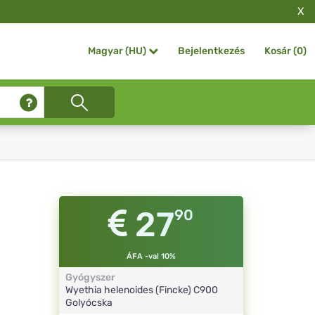
X
Bejelentkezés
Kosár (
0
)
Magyar (HU)
27
90
ÁFA -val 10%
Gyógyszer
Wyethia helenoides (Fincke)
C900
Golyócska