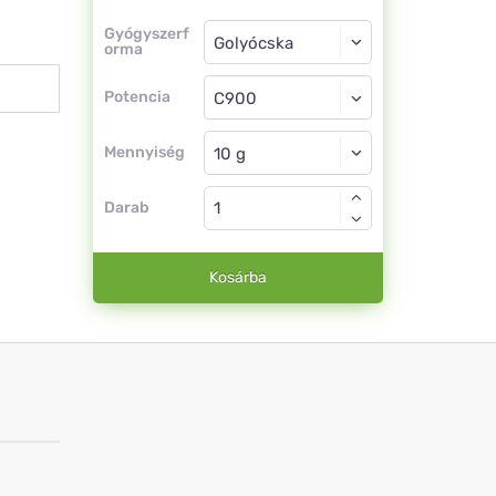
Gyógyszerforma
Gyógyszerf
orma
Golyócska
Potencia
C900
Golyócska
Mennyiség
Darab
Kosárba