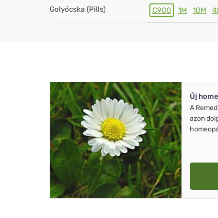
Golyócska (Pills)
C900
1M
10M
4
Új home
A Remed
azon dol
homeopát