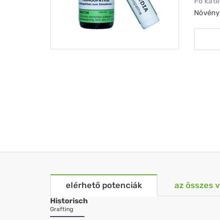
Fő kate
Növény
elérhető potenciák
az összes 
Historisch
Grafting