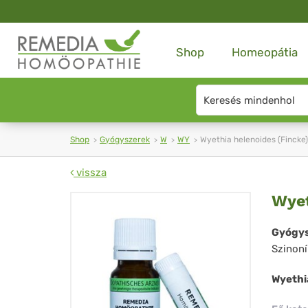
Shop
Homeopátia
Search
type
Shop
Gyógyszerek
W
WY
Wyethia helenoides (Fincke)
vissza
Wy
Wyet
hel
Gyógys
Szinon
(Fi
Wyethi