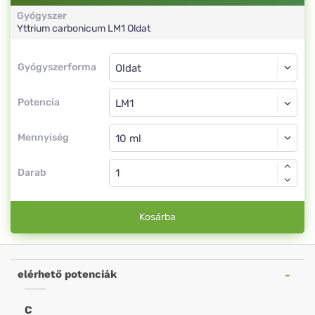
Gyógyszer
Yttrium carbonicum
LM1
Oldat
Gyógyszerforma
Gyógyszerforma
Oldat
Potencia
LM1
Oldat
Mennyiség
Darab
Kosárba
elérhető potenciák
C