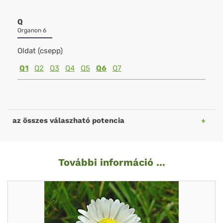
Q
Organon 6
Oldat (csepp)
Q1
Q2
Q3
Q4
Q5
Q6
Q7
az összes válaszható potencia
További információ ...