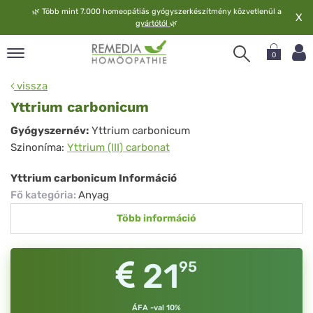
🌿
Több mint 7.000 homeopátiás gyógyszerkészítmény közvetlenül a
X
gyártótól
🌿
0
pand
vissza
elv
Yttrium carbonicum
pand
Yttrium
Gyógyszernév:
Yttrium carbonicum
op
Szinoníma:
Yttrium (III) carbonat
carbonicum
pand
meopátia
Yttrium carbonicum Információ
pand
Fő kategória
:
Anyag
lgáltatás
Több információ
pand
lunk
21
95
ÁFA -val 10%