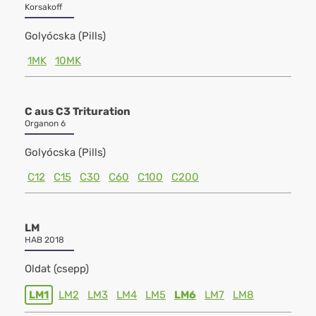
Korsakoff
Golyócska (Pills)
1MK
10MK
C aus C3 Trituration
Organon 6
Golyócska (Pills)
C12
C15
C30
C60
C100
C200
LM
HAB 2018
Oldat (csepp)
LM1
LM2
LM3
LM4
LM5
LM6
LM7
LM8