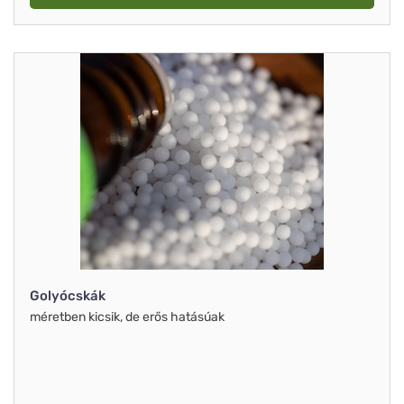
Golyócskák
méretben kicsik, de erős hatásúak