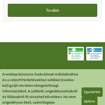
Tovább
A weblap bizonyos funkcióinak működéséhez
Vevőszolgálat
és a célzott hirdetésekhez sütikkel (cookie-
kal) gyűjt névtelen látogatottsági
Quick Links
információkat. A sütikről, engedélyezésükről
Egyetértek
és tiltásukról itt olvashat bővebben. Ha nem
Fizetési mód
Options
engedélyezi őket, számítógépe