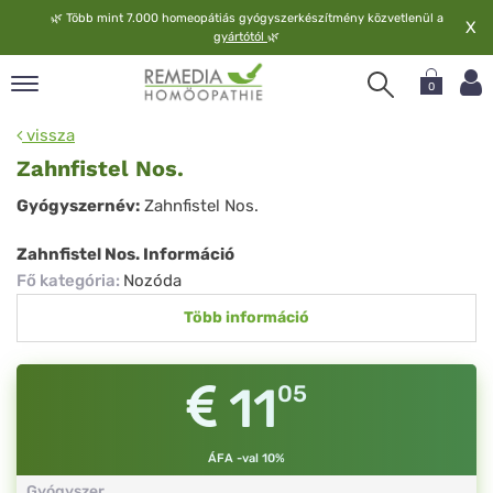
🌿
Több mint 7.000 homeopátiás gyógyszerkészítmény közvetlenül a
X
gyártótól
🌿
0
pand
vissza
elv
Zahnfistel Nos.
pand
Zahnfistel
Gyógyszernév:
Zahnfistel Nos.
op
Nos.
pand
Zahnfistel Nos. Információ
meopátia
Fő kategória
:
Nozóda
pand
Több információ
lgáltatás
pand
lunk
11
05
ÁFA -val 10%
Gyógyszer