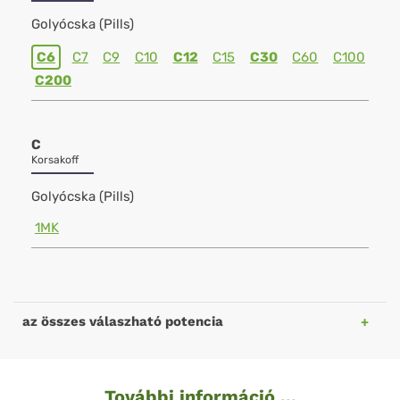
Golyócska (Pills)
C6
C7
C9
C10
C12
C15
C30
C60
C100
C200
C
Korsakoff
Golyócska (Pills)
1MK
az összes válaszható potencia
További információ ...