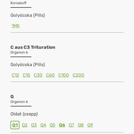
Korsakoff
Golyócska (Pills)
1MK
C aus C3 Trituration
Organon 6
Golyócska (Pills)
C12
C15
C30
C60
C100
C200
Q
Organon 6
Oldat (csepp)
Q1
Q2
Q3
Q4
Q5
Q6
Q7
Q8
Q9