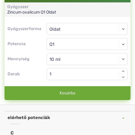
Gyógyszer
Zincum oxalicum
Q1
Oldat
Gyógyszerforma
Gyógyszerforma
Oldat
Potencia
Q1
Oldat
Mennyiség
Darab
Kosárba
elérhető potenciák
C