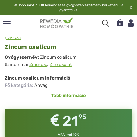
🌿
Több mint 7.000 homeopátiás gyógyszerkészítmény közvetlenül a
X
gyártótól
🌿
0
pand
vissza
elv
Zincum oxalicum
pand
Zincum
Gyógyszernév:
Zincum oxalicum
op
Szinoníma:
Zinc-ox.
,
Zinkoxalat
oxalicum
pand
meopátia
Zincum oxalicum Információ
pand
Fő kategória
:
Anyag
lgáltatás
Több információ
pand
lunk
21
95
ÁFA -val 10%