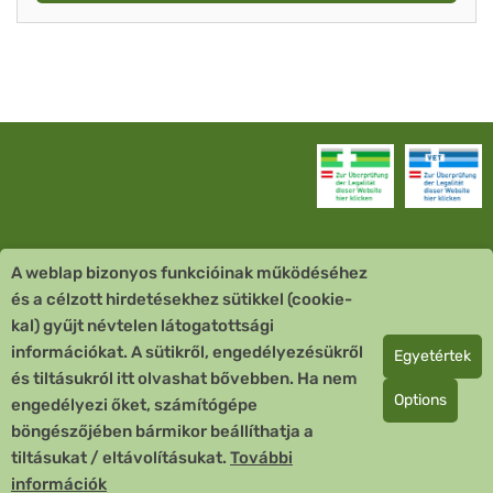
A weblap bizonyos funkcióinak működéséhez
Vevőszolgálat
és a célzott hirdetésekhez sütikkel (cookie-
kal) gyűjt névtelen látogatottsági
Quick Links
információkat. A sütikről, engedélyezésükről
Egyetértek
és tiltásukról itt olvashat bővebben. Ha nem
Fizetési mód
Options
engedélyezi őket, számítógépe
böngészőjében bármikor beállíthatja a
Copyright © 2026 Team Santé Salvator Apotheke
tiltásukat / eltávolításukat.
További
Remedia Homöopathie GmbH GMP zertifizierter Arzneihersteller
információk