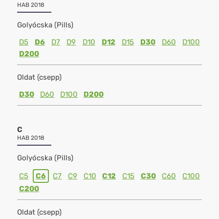
HAB 2018
Golyócska (Pills)
D5
D6
D7
D9
D10
D12
D15
D30
D60
D100
D200
Oldat (csepp)
D30
D60
D100
D200
C
HAB 2018
Golyócska (Pills)
C5
C6
C7
C9
C10
C12
C15
C30
C60
C100
C200
Oldat (csepp)