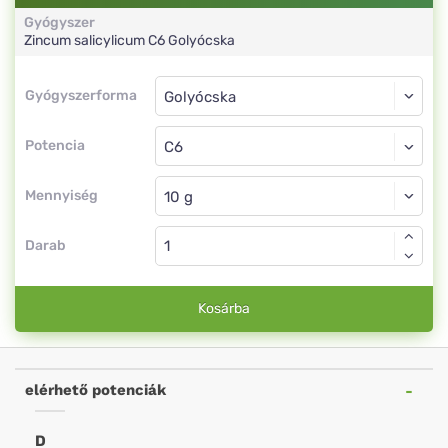
Gyógyszer
Zincum salicylicum
C6
Golyócska
Gyógyszerforma
Gyógyszerforma
Golyócska
Potencia
C6
Golyócska
Mennyiség
Darab
Kosárba
elérhető potenciák
D