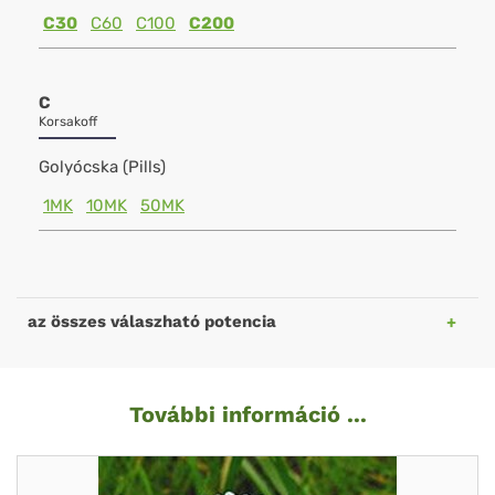
C30
C60
C100
C200
C
Korsakoff
Golyócska (Pills)
1MK
10MK
50MK
az összes válaszható potencia
További információ ...