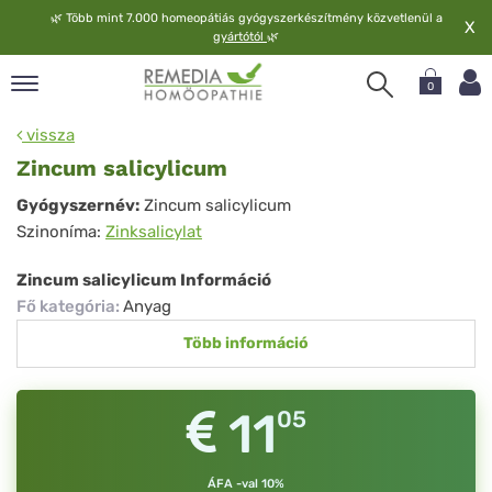
🌿
Több mint 7.000 homeopátiás gyógyszerkészítmény közvetlenül a
X
gyártótól
🌿
0
pand
vissza
elv
Zincum salicylicum
pand
Zincum
Gyógyszernév:
Zincum salicylicum
op
Szinoníma:
Zinksalicylat
salicylicum
pand
meopátia
Zincum salicylicum Információ
pand
Fő kategória
:
Anyag
lgáltatás
Több információ
pand
lunk
11
05
ÁFA -val 10%