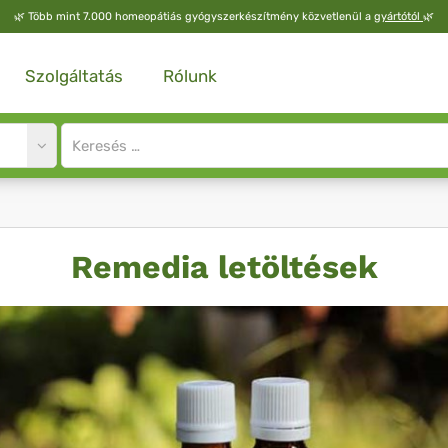
🌿
Több mint 7.000 homeopátiás gyógyszerkészítmény közvetlenül a
gyártótól
🌿
Szolgáltatás
Rólunk
Site
search
input
Remedia letöltések