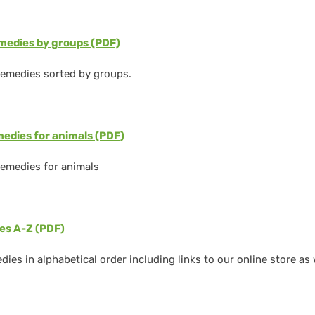
edies by groups (PDF)
remedies sorted by groups.
medies
for animals (PDF)
remedies for animals
es A-Z (PDF)
dies in alphabetical order including links to our online store as 