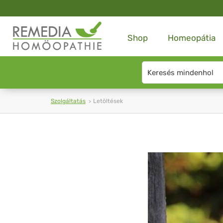
Shop
Homeopátia
Search
type
Szolgáltatás
Letöltések
Letöltések