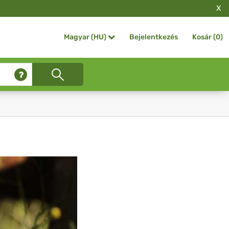
X
Bejelentkezés
Kosár (
0
)
Magyar (HU)