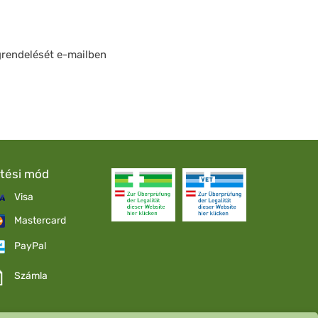
grendelését e-mailben
etési mód
Visa
Mastercard
PayPal
Számla