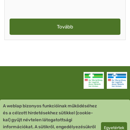
Tovább
A weblap bizonyos funkcióinak működéséhez
Vevőszolgálat
és a célzott hirdetésekhez sütikkel (cookie-
kal) gyűjt névtelen látogatottsági
Quick Links
információkat. A sütikről, engedélyezésükről
Egyetértek