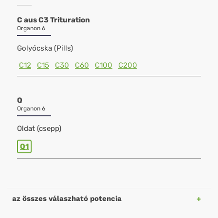
C aus C3 Trituration
Organon 6
Golyócska (Pills)
C12
C15
C30
C60
C100
C200
Q
Organon 6
Oldat (csepp)
Q1
az összes válaszható potencia