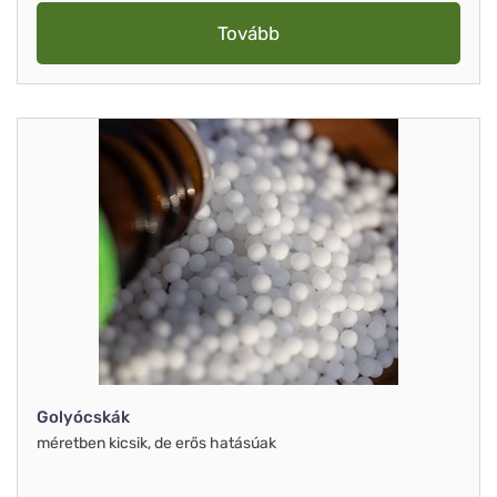
Tovább
Golyócskák
méretben kicsik, de erős hatásúak