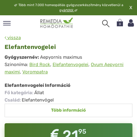
🌿
Több mint 7.000 homeopátiás gyógyszerkészítmény közvetlenül a
X
gyártótól
🌿
0
pand
vissza
elv
Elefantenvogelei
pand
Elefantenvogelei
Gyógyszernév:
Aepyornis maximus
op
Szinoníma:
Bird Rock
,
Elefantenvogelei
,
Ovum Aepyorni
pand
maximi
,
Vorompatra
meopátia
pand
Elefantenvogelei Információ
lgáltatás
Fő kategória
:
Állat
pand
Család
:
Elefantenvögel
lunk
Több információ
21
95