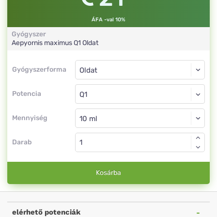
ÁFA -val 10%
Gyógyszer
Aepyornis maximus
Q1
Oldat
Gyógyszerforma
Gyógyszerforma
Oldat
Potencia
Q1
Oldat
Mennyiség
Darab
Kosárba
elérhető potenciák