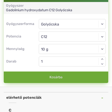
Gyógyszer
Gadolinium hydroxydatum
C12
Golyócska
Gyógyszerforma
Gyógyszerforma
Golyócska
Potencia
C12
Golyócska
Mennyiség
Darab
Kosárba
elérhető potenciák
C