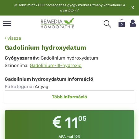
🌿
Több mint 7.000 homeopátiás gyógyszerkészítmény közvetlenül a
X
gyártótól
🌿
0
pand
vissza
elv
Gadolinium hydroxydatum
pand
Gadolinium
Gyógyszernév:
Gadolinium hydroxydatum
op
Szinoníma:
Gadolinium-III-hydroxid
hydroxydatum
pand
meopátia
Gadolinium hydroxydatum Információ
pand
Fő kategória
:
Anyag
lgáltatás
Több információ
pand
lunk
11
05
ÁFA -val 10%