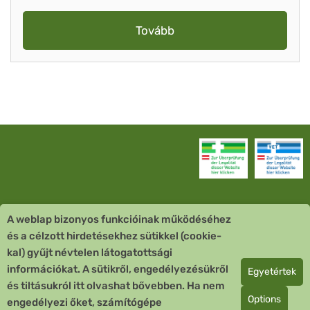
Tovább
A weblap bizonyos funkcióinak működéséhez
Vevőszolgálat
és a célzott hirdetésekhez sütikkel (cookie-
kal) gyűjt névtelen látogatottsági
Quick Links
információkat. A sütikről, engedélyezésükről
Egyetértek
és tiltásukról itt olvashat bővebben. Ha nem
Fizetési mód
Options
engedélyezi őket, számítógépe