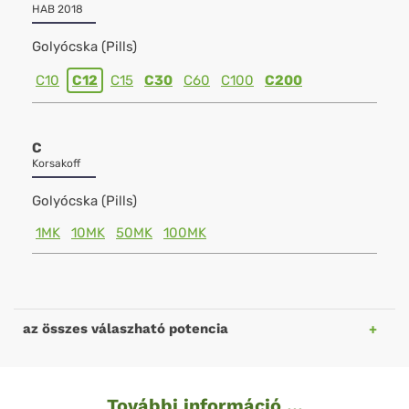
HAB 2018
Golyócska (Pills)
C10
C12
C15
C30
C60
C100
C200
C
Korsakoff
Golyócska (Pills)
1MK
10MK
50MK
100MK
az összes válaszható potencia
További információ ...