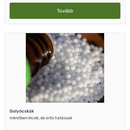
Tovább
Golyócskák
méretben kicsik, de erős hatásúak