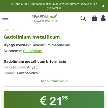
🌿
Több mint 7.000 homeopátiás gyógyszerkészítmény közvetlenül a
X
gyártótól
🌿
0
pand
vissza
elv
Gadolinium metallicum
pand
Gadolinium
Gyógyszernév:
Gadolinium metallicum
op
Szinoníma:
Gadolinium
metallicum
pand
meopátia
Gadolinium metallicum Információ
pand
Fő kategória
:
Anyag
lgáltatás
Család
:
Lanthanides
pand
Több információ
lunk
21
95