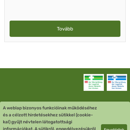
Tovább
A weblap bizonyos funkcióinak működéséhez
Vevőszolgálat
és a célzott hirdetésekhez sütikkel (cookie-
kal) gyűjt névtelen látogatottsági
Quick Links
információkat. A sütikről, engedélyezésükről
Egyetértek