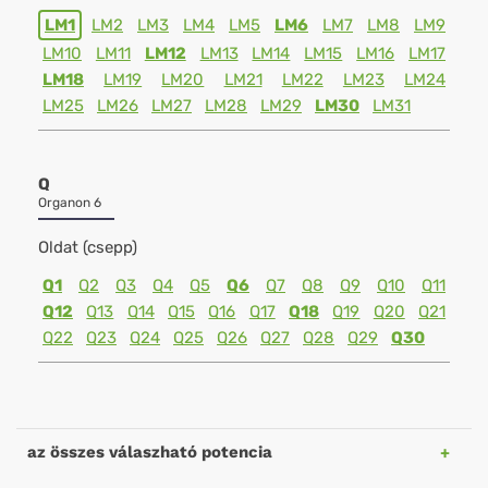
LM1
LM2
LM3
LM4
LM5
LM6
LM7
LM8
LM9
LM10
LM11
LM12
LM13
LM14
LM15
LM16
LM17
LM18
LM19
LM20
LM21
LM22
LM23
LM24
LM25
LM26
LM27
LM28
LM29
LM30
LM31
Q
Organon 6
Oldat (csepp)
Q1
Q2
Q3
Q4
Q5
Q6
Q7
Q8
Q9
Q10
Q11
Q12
Q13
Q14
Q15
Q16
Q17
Q18
Q19
Q20
Q21
Q22
Q23
Q24
Q25
Q26
Q27
Q28
Q29
Q30
az összes válaszható potencia