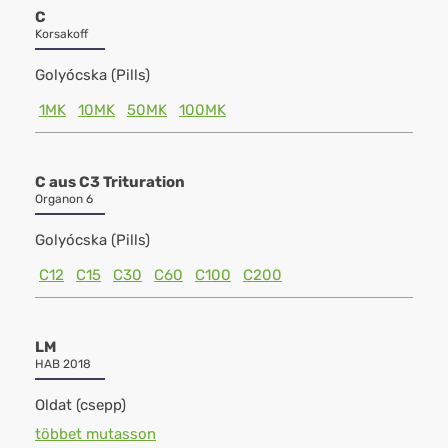
C
Korsakoff
Golyócska (Pills)
1MK
10MK
50MK
100MK
C aus C3 Trituration
Organon 6
Golyócska (Pills)
C12
C15
C30
C60
C100
C200
LM
HAB 2018
Oldat (csepp)
többet mutasson