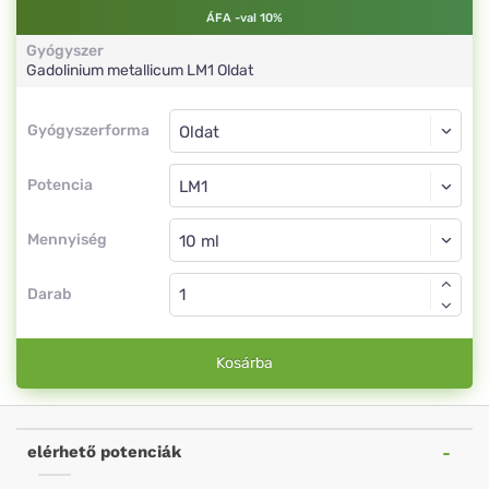
ÁFA -val 10%
Gyógyszer
Gadolinium metallicum
LM1
Oldat
Gyógyszerforma
Gyógyszerforma
Oldat
Potencia
LM1
Oldat
Mennyiség
Darab
Kosárba
elérhető potenciák