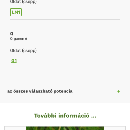
Oldat (csepp)
LM1
Q
Organon 6
Oldat (csepp)
Q1
az összes válaszható potencia
További információ ...