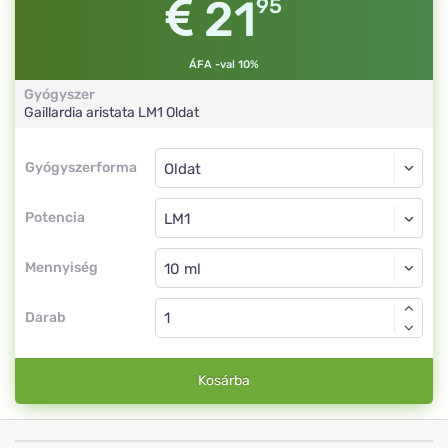
21
95
ÁFA -val 10%
Gyógyszer
Gaillardia aristata
LM1
Oldat
Gyógyszerforma
Gyógyszerforma
Oldat
Potencia
LM1
Oldat
Mennyiség
Darab
Kosárba