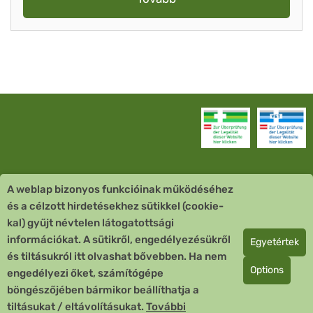
A weblap bizonyos funkcióinak működéséhez
Vevőszolgálat
és a célzott hirdetésekhez sütikkel (cookie-
kal) gyűjt névtelen látogatottsági
Quick Links
információkat. A sütikről, engedélyezésükről
Egyetértek
és tiltásukról itt olvashat bővebben. Ha nem
Fizetési mód
Options
engedélyezi őket, számítógépe
böngészőjében bármikor beállíthatja a
Copyright © 2026 Team Santé Salvator Apotheke
tiltásukat / eltávolításukat.
További