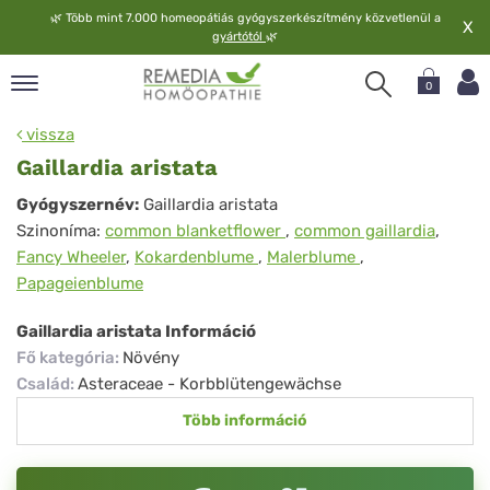
🌿
Több mint 7.000 homeopátiás gyógyszerkészítmény közvetlenül a
X
gyártótól
🌿
0
pand
vissza
elv
Gaillardia aristata
pand
Gaillardia
Gyógyszernév:
Gaillardia aristata
op
Szinoníma:
common blanketflower
,
common gaillardia
,
aristata
pand
Fancy Wheeler
,
Kokardenblume
,
Malerblume
,
meopátia
Papageienblume
pand
lgáltatás
Gaillardia aristata Információ
pand
Fő kategória
:
Növény
lunk
Család
:
Asteraceae - Korbblütengewächse
Több információ