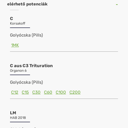
elérhető potenciák
C
Korsakoff
Golyócska (Pills)
1MK
C aus C3 Trituration
Organon 6
Golyócska (Pills)
C12
C15
C30
C60
C100
C200
LM
HAB 2018