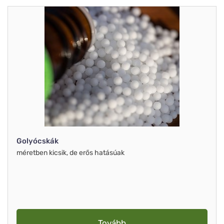
Golyócskák
méretben kicsik, de erős hatásúak
Tovább