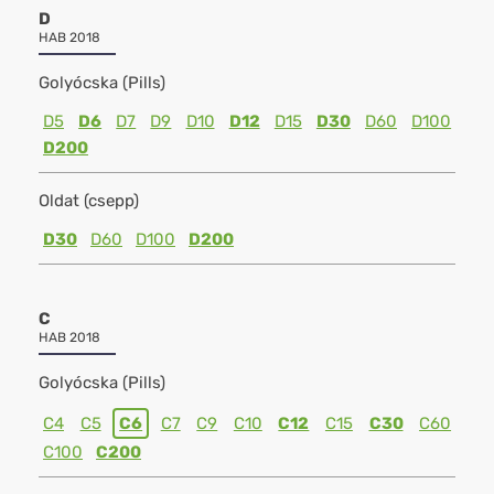
D
HAB 2018
Golyócska (Pills)
D5
D6
D7
D9
D10
D12
D15
D30
D60
D100
D200
Oldat (csepp)
D30
D60
D100
D200
C
HAB 2018
Golyócska (Pills)
C4
C5
C6
C7
C9
C10
C12
C15
C30
C60
C100
C200