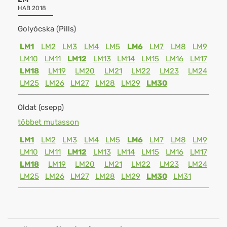
HAB 2018
Golyócska (Pills)
LM1
LM2
LM3
LM4
LM5
LM6
LM7
LM8
LM9
LM10
LM11
LM12
LM13
LM14
LM15
LM16
LM17
LM18
LM19
LM20
LM21
LM22
LM23
LM24
LM25
LM26
LM27
LM28
LM29
LM30
Oldat (csepp)
többet mutasson
LM1
LM2
LM3
LM4
LM5
LM6
LM7
LM8
LM9
LM10
LM11
LM12
LM13
LM14
LM15
LM16
LM17
LM18
LM19
LM20
LM21
LM22
LM23
LM24
LM25
LM26
LM27
LM28
LM29
LM30
LM31