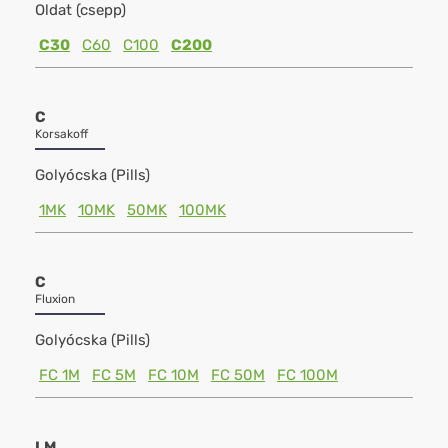
Oldat (csepp)
C30
C60
C100
C200
C
Korsakoff
Golyócska (Pills)
1MK
10MK
50MK
100MK
C
Fluxion
Golyócska (Pills)
FC 1M
FC 5M
FC 10M
FC 50M
FC 100M
LM