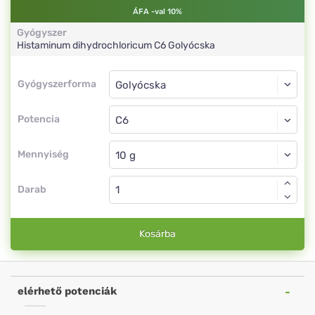
ÁFA -val 10%
Gyógyszer
Histaminum dihydrochloricum
C6
Golyócska
Gyógyszerforma
Gyógyszerforma
Golyócska
Potencia
C6
Golyócska
Mennyiség
Darab
Kosárba
elérhető potenciák