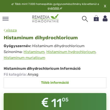
🌿
Több mint 7.000 homeopátiás gyógyszerkészítmény közvetlenül a
X
gyártótól
🌿
0
pand
vissza
elv
Histaminum dihydrochloricum
pand
Histaminum
Gyógyszernév:
Histaminum dihydrochloricum
op
Szinoníma:
Histaminum
,
Histaminum hydrochloricum
,
dihydrochloricum
pand
Histaminum muriaticum
meopátia
pand
Histaminum dihydrochloricum Információ
lgáltatás
Fő kategória
:
Anyag
pand
Több információ
lunk
11
05