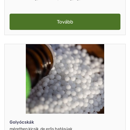
Tovább
Golyócskák
méretben kicsik, de erős hatásúak