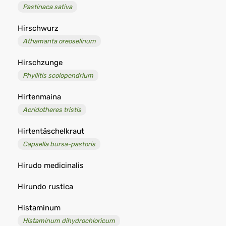
Pastinaca sativa
Hirschwurz
Athamanta oreoselinum
Hirschzunge
Phyllitis scolopendrium
Hirtenmaina
Acridotheres tristis
Hirtentäschelkraut
Capsella bursa-pastoris
Hirudo medicinalis
Hirundo rustica
Histaminum
Histaminum dihydrochloricum