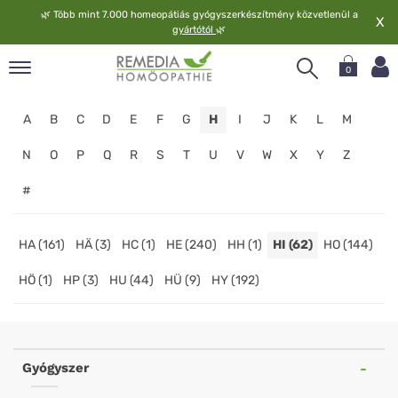
🌿
Több mint 7.000 homeopátiás gyógyszerkészítmény közvetlenül a
X
gyártótól
🌿
0
pand
A
B
C
D
E
F
G
H
I
J
K
L
M
elv
pand
N
O
P
Q
R
S
T
U
V
W
X
Y
Z
op
#
pand
meopátia
pand
HA (161)
HÄ (3)
HC (1)
HE (240)
HH (1)
HI (62)
HO (144)
lgáltatás
HÖ (1)
HP (3)
HU (44)
HÜ (9)
HY (192)
pand
lunk
Homeopathy
Online
Gyógyszer
Shop