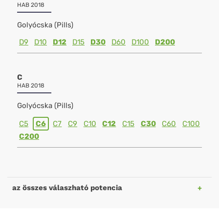
HAB 2018
Golyócska (Pills)
D9
D10
D12
D15
D30
D60
D100
D200
C
HAB 2018
Golyócska (Pills)
C5
C6
C7
C9
C10
C12
C15
C30
C60
C100
C200
az összes válaszható potencia