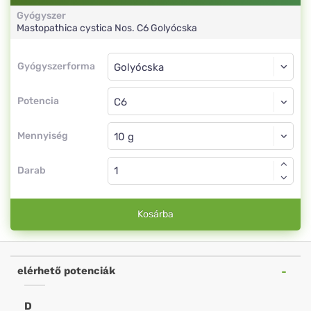
Gyógyszer
Mastopathica cystica Nos.
C6
Golyócska
Gyógyszerforma
Gyógyszerforma
Golyócska
Potencia
C6
Golyócska
Mennyiség
Darab
Kosárba
elérhető potenciák
D