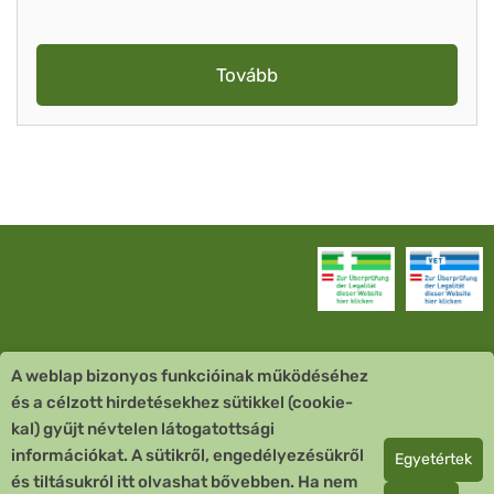
Tovább
A weblap bizonyos funkcióinak működéséhez
Vevőszolgálat
és a célzott hirdetésekhez sütikkel (cookie-
kal) gyűjt névtelen látogatottsági
Quick Links
információkat. A sütikről, engedélyezésükről
Egyetértek
és tiltásukról itt olvashat bővebben. Ha nem