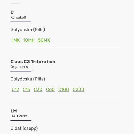
C
Korsakoff
Golyócska (Pills)
1MK
10MK
50MK
C aus C3 Trituration
Organon 6
Golyócska (Pills)
C12
C15
C30
C60
C100
C200
LM
HAB 2018
Oldat (csepp)