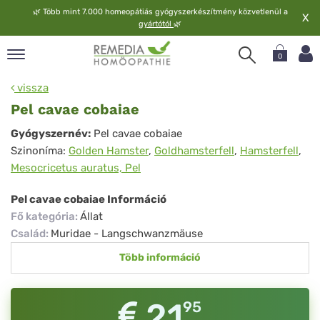
🌿
Több mint 7.000 homeopátiás gyógyszerkészítmény közvetlenül a
X
gyártótól
🌿
0
pand
vissza
elv
Pel cavae cobaiae
pand
Pel
Gyógyszernév:
Pel cavae cobaiae
op
Szinoníma:
Golden Hamster
,
Goldhamsterfell
,
Hamsterfell
,
cavae
pand
Mesocricetus auratus, Pel
meopátia
cobaiae
pand
Pel cavae cobaiae Információ
lgáltatás
Fő kategória
:
Állat
pand
Család
:
Muridae - Langschwanzmäuse
lunk
Több információ
21
95