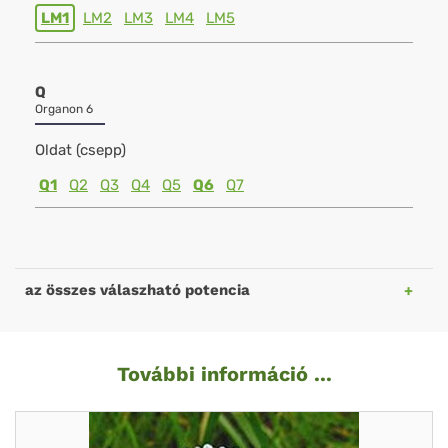
LM1
LM2
LM3
LM4
LM5
Q
Organon 6
Oldat (csepp)
Q1
Q2
Q3
Q4
Q5
Q6
Q7
az összes válaszható potencia
További információ ...