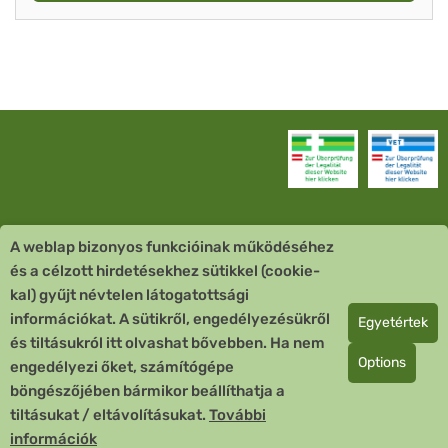
A weblap bizonyos funkcióinak működéséhez
Vevőszolgálat
és a célzott hirdetésekhez sütikkel (cookie-
kal) gyűjt névtelen látogatottsági
Quick Links
információkat. A sütikről, engedélyezésükről
Egyetértek
és tiltásukról itt olvashat bővebben. Ha nem
Fizetési mód
Options
engedélyezi őket, számítógépe
böngészőjében bármikor beállíthatja a
Copyright © 2026 Team Santé Salvator Apotheke
tiltásukat / eltávolításukat.
További
Remedia Homöopathie GmbH GMP zertifizierter Arzneihersteller
információk