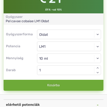
ÁFA -val 10%
Gyógyszer
Pel cavae cobaiae
LM1
Oldat
Gyógyszerforma
Gyógyszerforma
Oldat
Potencia
LM1
Oldat
Mennyiség
Darab
Kosárba
elérhető potenciák