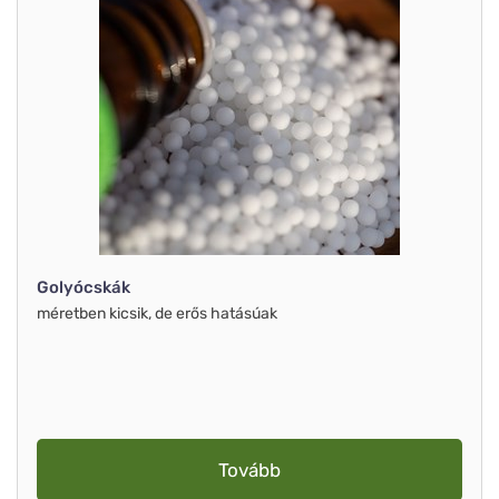
Golyócskák
méretben kicsik, de erős hatásúak
Tovább