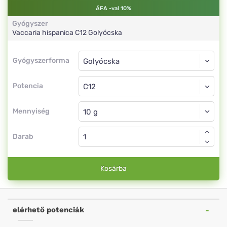
ÁFA -val 10%
Gyógyszer
Vaccaria hispanica
C12
Golyócska
Gyógyszerforma
Gyógyszerforma
Golyócska
Potencia
C12
Golyócska
Mennyiség
Darab
Kosárba
elérhető potenciák