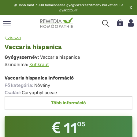
🌿
Több mint 7.000 homeopátiás gyógyszerkészítmény közvetlenül a
X
gyártótól
🌿
0
pand
vissza
elv
Vaccaria hispanica
pand
Vaccaria
Gyógyszernév:
Vaccaria hispanica
op
Szinoníma:
Kuhkraut
hispanica
pand
meopátia
Vaccaria hispanica Információ
pand
Fő kategória
:
Növény
lgáltatás
Család
:
Caryophyllaceae
pand
Több információ
lunk
11
05