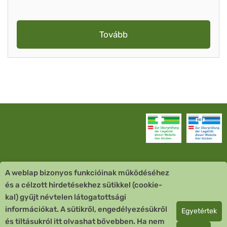
Tovább
A weblap bizonyos funkcióinak működéséhez
Vevőszolgálat
és a célzott hirdetésekhez sütikkel (cookie-
kal) gyűjt névtelen látogatottsági
Quick Links
információkat. A sütikről, engedélyezésükről
Egyetértek
és tiltásukról itt olvashat bővebben. Ha nem