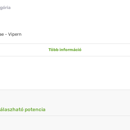
gória
ae - Vipern
Több információ
válaszható potencia