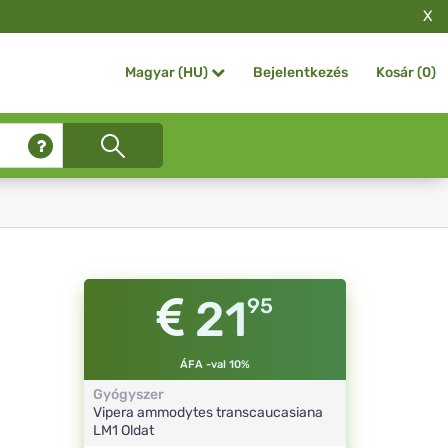
X
Bejelentkezés
Kosár (
0
)
Magyar (HU)
21
95
ÁFA -val 10%
Gyógyszer
Vipera ammodytes transcaucasiana
LM1
Oldat