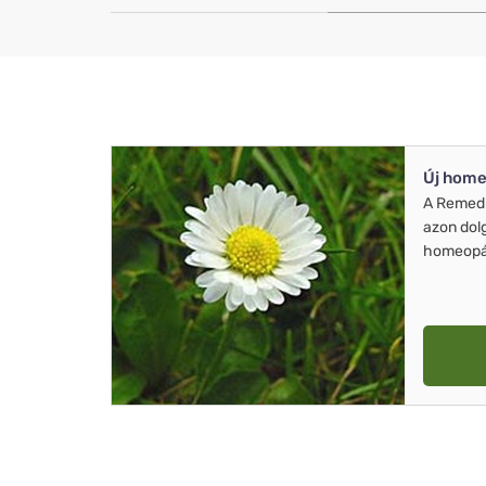
Új home
A Remed
azon dol
homeopát