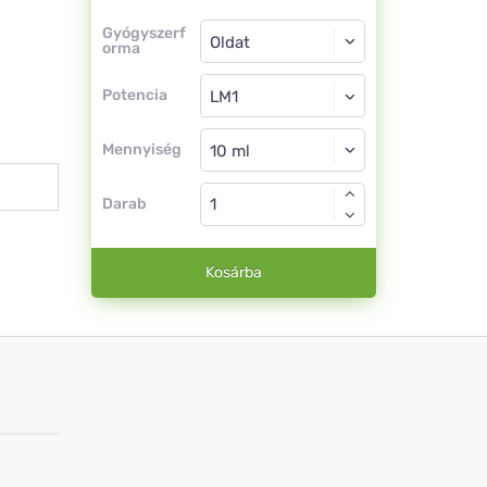
Gyógyszerforma
Gyógyszerf
orma
Oldat
Potencia
LM1
Oldat
Mennyiség
Darab
Kosárba