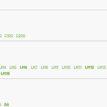
0
C100
C200
LM4
LM5
LM6
LM7
LM8
LM9
LM10
LM11
LM12
LM13
LM18
5
Q6