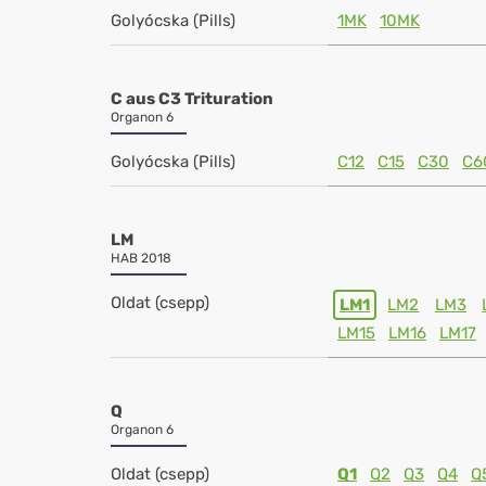
Golyócska (Pills)
1MK
10MK
C aus C3 Trituration
Organon 6
Golyócska (Pills)
C12
C15
C30
C6
LM
HAB 2018
Oldat (csepp)
LM1
LM2
LM3
LM15
LM16
LM17
Q
Organon 6
Oldat (csepp)
Q1
Q2
Q3
Q4
Q