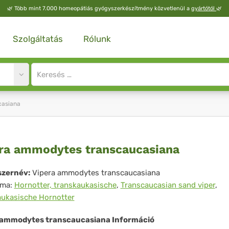
🌿
Több mint 7.000 homeopátiás gyógyszerkészítmény közvetlenül a
gyártótól
🌿
Szolgáltatás
Rólunk
Site
search
input
casiana
era
ra ammodytes transcaucasiana
modytes
zernév:
Vipera ammodytes transcaucasiana
íma:
Hornotter, transkaukasische
,
Transcaucasian sand viper
,
nscaucasiana
aukasische Hornotter
 ammodytes transcaucasiana Információ