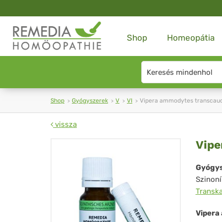
Shop
Homeopátia
Search
type
Shop
Gyógyszerek
V
VI
Vipera ammodytes transcau
vissza
Vip
Vipe
am
Gyógys
Szinon
tra
Transk
Vipera