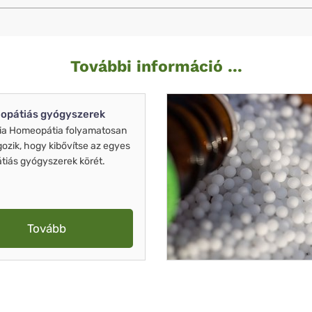
További információ ...
opátiás gyógyszerek
ia Homeopátia folyamatosan
gozik, hogy kibővítse az egyes
iás gyógyszerek körét.
Tovább