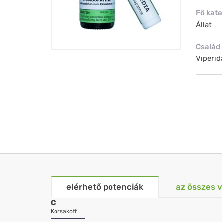
Fő kate
Állat
Család
Viperid
elérhető potenciák
az összes 
C
Korsakoff